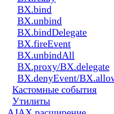
BX.bind
BX.unbind
BX.bindDelegate
BX.fireEvent
BX.unbindAll
BX.proxy/BX.delegate
BX.denyEvent/BX.allo
Кастомные события
Утилиты
AJAX расширение