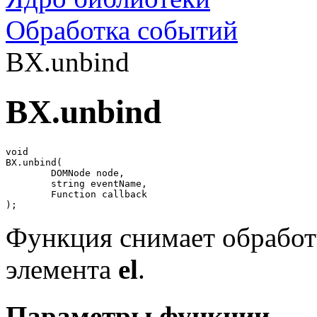
Обработка событий
BX.unbind
BX.unbind
void

BX.unbind(

	DOMNode node, 

	string eventName,

	Function callback

);
Функция снимает обрабо
элемента
el
.
Параметры функции