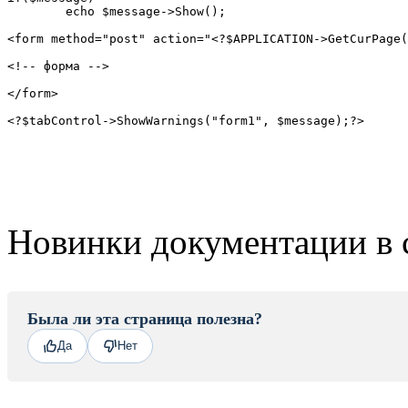
	echo $message->Show();

<form method="post" action="<?$APPLICATION->GetCurPage(
<!-- форма -->

</form>

<?$tabControl->ShowWarnings("form1", $message);?>
Новинки документации в 
Была ли эта страница полезна?
Да
Нет