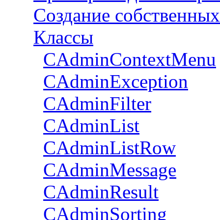
Создание собственных
Классы
CAdminContextMenu
CAdminException
CAdminFilter
CAdminList
CAdminListRow
CAdminMessage
CAdminResult
CAdminSorting