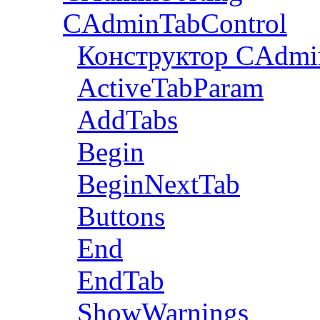
CAdminTabControl
Конструктор CAdmi
ActiveTabParam
AddTabs
Begin
BeginNextTab
Buttons
End
EndTab
ShowWarnings