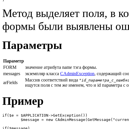
Метод выделяет поля, в к
формы были выявлены оши
Параметры
Параметр
FORM
значение атрибута name тэга формы.
messages
экземпляр класса
CAdminException
, содержащий со
Массив соответствий вида
"
id_параметра_с_ошибк
arFields
ищутся поля с тем же именем, что и id параметра с 
Пример
if($e = $APPLICATION->GetException())

	$message = new CAdminMessage(GetMessage("currency_error"), $e);

if($message)
