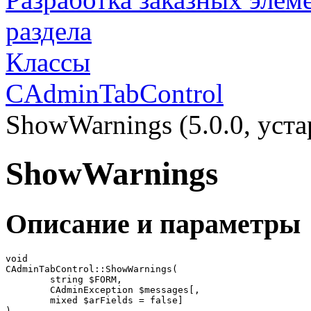
раздела
Классы
CAdminTabControl
ShowWarnings (5.0.0, уста
ShowWarnings
Описание и параметры
void

CAdminTabControl::ShowWarnings(

	string $FORM,

	CAdminException $messages[,

	mixed $arFields = false]

)