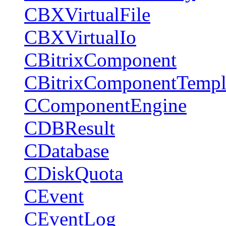
CBXVirtualFile
CBXVirtualIo
CBitrixComponent
CBitrixComponentTempl
CComponentEngine
CDBResult
CDatabase
CDiskQuota
CEvent
CEventLog