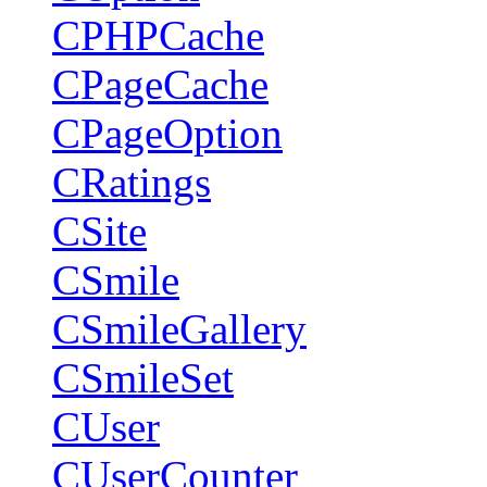
CPHPCache
CPageCache
CPageOption
CRatings
CSite
CSmile
CSmileGallery
CSmileSet
CUser
CUserCounter