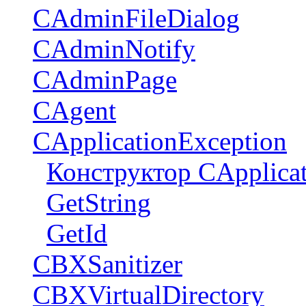
CAdminFileDialog
CAdminNotify
CAdminPage
CAgent
CApplicationException
Конструктор CApplicat
GetString
GetId
CBXSanitizer
CBXVirtualDirectory