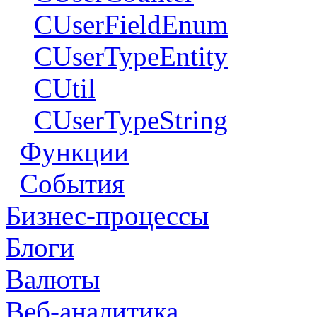
CUserFieldEnum
CUserTypeEntity
CUtil
CUserTypeString
Функции
События
Бизнес-процессы
Блоги
Валюты
Веб-аналитика