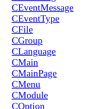
CEventMessage
CEventType
CFile
CGroup
CLanguage
CMain
CMainPage
CMenu
CModule
COption