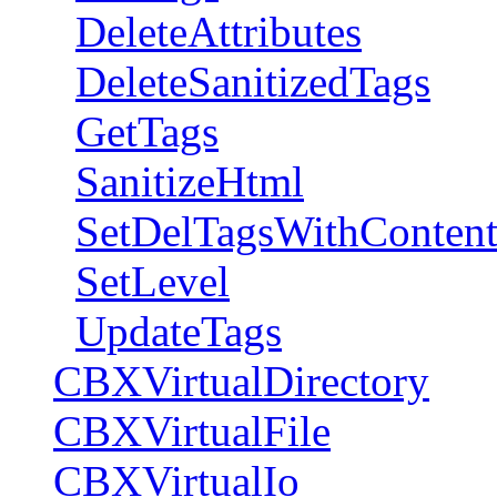
DeleteAttributes
DeleteSanitizedTags
GetTags
SanitizeHtml
SetDelTagsWithConten
SetLevel
UpdateTags
CBXVirtualDirectory
CBXVirtualFile
CBXVirtualIo