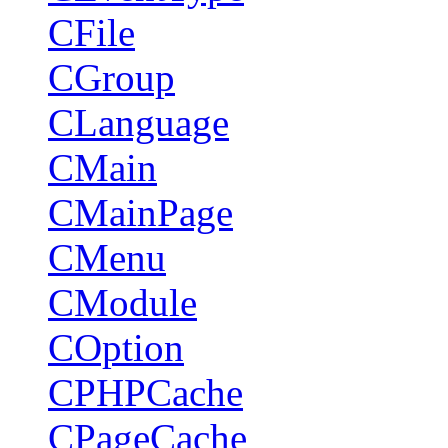
CFile
CGroup
CLanguage
CMain
CMainPage
CMenu
CModule
COption
CPHPCache
CPageCache