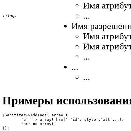
Имя атрибут
...
arTags
Имя разрешенн
Имя атрибут
Имя атрибут
...
...
...
Примеры использовани
$Sanitizer->AddTags( array (

	'a' = > array('href','id','style','alt'...),

	'br' => array()

));