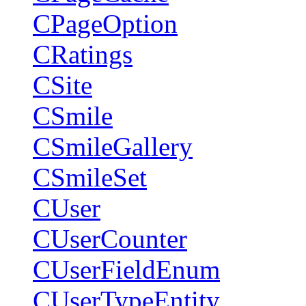
CPageOption
CRatings
CSite
CSmile
CSmileGallery
CSmileSet
CUser
CUserCounter
CUserFieldEnum
CUserTypeEntity