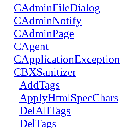
CAdminFileDialog
CAdminNotify
CAdminPage
CAgent
CApplicationException
CBXSanitizer
AddTags
ApplyHtmlSpecChars
DelAllTags
DelTags