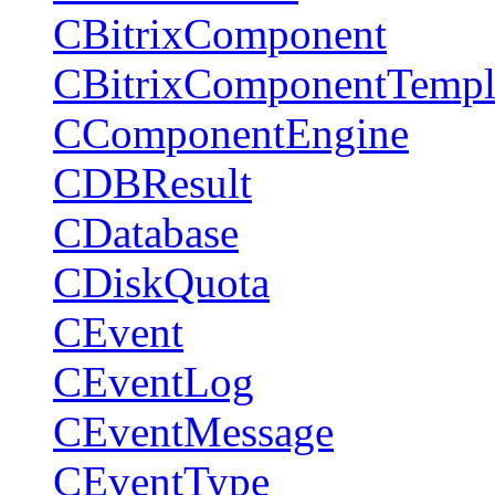
CBitrixComponent
CBitrixComponentTempl
CComponentEngine
CDBResult
CDatabase
CDiskQuota
CEvent
CEventLog
CEventMessage
CEventType