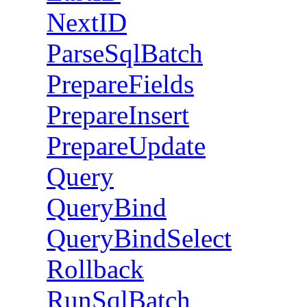
NextID
ParseSqlBatch
PrepareFields
PrepareInsert
PrepareUpdate
Query
QueryBind
QueryBindSelect
Rollback
RunSqlBatch