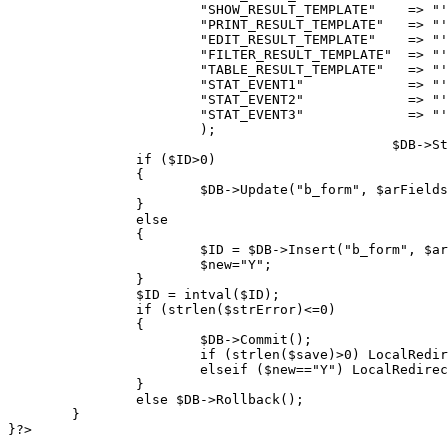
			"SHOW_RESULT_TEMPLATE"    => "'".trim($str_SHOW_RESULT_TEMPLATE)."'",

			"PRINT_RESULT_TEMPLATE"   => "'".trim($str_PRINT_RESULT_TEMPLATE)."'",

			"EDIT_RESULT_TEMPLATE"    => "'".trim($str_EDIT_RESULT_TEMPLATE)."'",

			"FILTER_RESULT_TEMPLATE"  => "'".trim($str_FILTER_RESULT_TEMPLATE)."'",

			"TABLE_RESULT_TEMPLATE"   => "'".trim($str_TABLE_RESULT_TEMPLATE)."'",

			"STAT_EVENT1"             => "'".trim($str_STAT_EVENT1)."'",

			"STAT_EVENT2"             => "'".trim($str_STAT_EVENT2)."'",

			"STAT_EVENT3"             => "'".trim($str_STAT_EVENT3)."'"

			);

						$DB->StartTransaction();

		if ($ID>0) 

		{

			$DB->Update("b_form", $arFields, "WHERE ID='".$ID."'", $err_mess.__LINE__);

		}

		else 

		{

			$ID = $DB->Insert("b_form", $arFields, $err_mess.__LINE__);

			$new="Y";

		}

		$ID = intval($ID);

		if (strlen($strError)<=0) 

		{

			$DB->Commit();

			if (strlen($save)>0) LocalRedirect("form_list.php?lang=".LANGUAGE_ID);

			elseif ($new=="Y") LocalRedirect("form_edit.php?lang=".LANGUAGE_ID."&ID=".$ID);

		}

		else $DB->Rollback();

	}

}?>