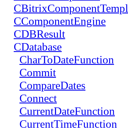
CBitrixComponentTempl
CComponentEngine
CDBResult
CDatabase
CharToDateFunction
Commit
CompareDates
Connect
CurrentDateFunction
CurrentTimeFunction