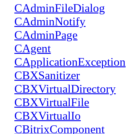
CAdminFileDialog
CAdminNotify
CAdminPage
CAgent
CApplicationException
CBXSanitizer
CBXVirtualDirectory
CBXVirtualFile
CBXVirtualIo
CBitrixComponent