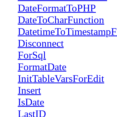
DateFormatToPHP
DateToCharFunction
DatetimeToTimestampF
Disconnect
ForSql
FormatDate
InitTableVarsForEdit
Insert
IsDate
LastID