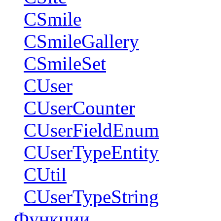
CSmile
CSmileGallery
CSmileSet
CUser
CUserCounter
CUserFieldEnum
CUserTypeEntity
CUtil
CUserTypeString
Функции