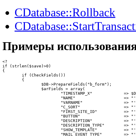
CDatabase::Rollback
CDatabase::StartTransact
Примеры использовани
<?

if (strlen($save)>0)

{

	if (CheckFields())

	{

		$DB->PrepareFields("b_form");

		$arFields = array(

			"TIMESTAMP_X"             => $DB->GetNowFunction(),

			"NAME"                    => "'".trim($str_NAME)."'",

			"VARNAME"                 => "'".trim($str_VARNAME)."'",

			"C_SORT"                  => "'".intval($str_C_SORT)."'",

			"FIRST_SITE_ID"           => "'".$DB->ForSql($FIRST_SITE_ID,2)."'",

			"BUTTON"                  => "'".$str_BUTTON."'",

			"DESCRIPTION"             => "'".$str_DESCRIPTION."'",

			"DESCRIPTION_TYPE"        => "'".$str_DESCRIPTION_TYPE."'",

			"SHOW_TEMPLATE"           => "'".trim($str_SHOW_TEMPLATE)."'",

			"MAIL_EVENT_TYPE"         => "'".$DB->ForSql("FORM_FILLING_".$str_VARNAME,50)."'",
