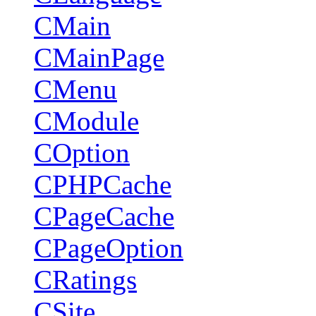
CMain
CMainPage
CMenu
CModule
COption
CPHPCache
CPageCache
CPageOption
CRatings
CSite