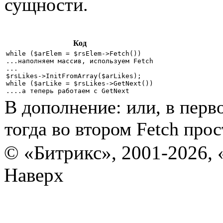
сущности.
Код
while ($arElem = $rsElem->Fetch()) 

...наполняем массив, используем Fetch

...

$rsLikes->InitFromArray($arLikes);

while ($arLike = $rsLikes->GetNext())

В дополнение: или, в перв
тогда во втором Fetch прос
© «Битрикс», 2001-2026, 
Наверх