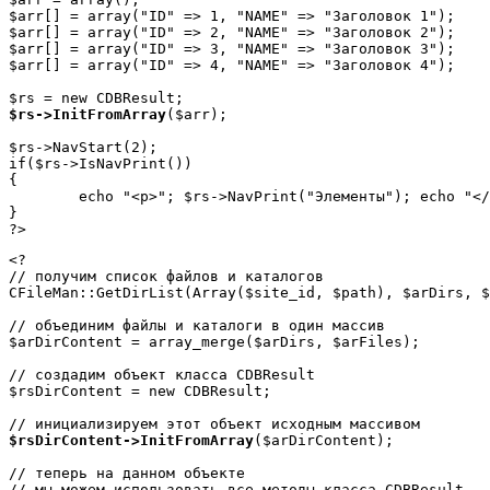
$arr[] = array("ID" => 1, "NAME" => "Заголовок 1");

$arr[] = array("ID" => 2, "NAME" => "Заголовок 2");

$arr[] = array("ID" => 3, "NAME" => "Заголовок 3");

$arr[] = array("ID" => 4, "NAME" => "Заголовок 4");

$rs->InitFromArray
($arr);

$rs->NavStart(2);

if($rs->IsNavPrint())

{

	echo "<p>"; $rs->NavPrint("Элементы"); echo "</p>";

}

?>
<?

// получим список файлов и каталогов

CFileMan::GetDirList(Array($site_id, $path), $arDirs, $
// объединим файлы и каталоги в один массив

$arDirContent = array_merge($arDirs, $arFiles);

// создадим объект класса CDBResult

$rsDirContent = new CDBResult;

$rsDirContent->InitFromArray
($arDirContent);

// теперь на данном объекте 

// мы можем использовать все методы класса CDBResult
