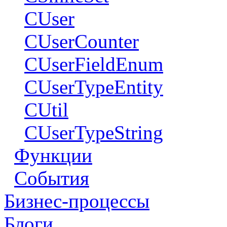
CUser
CUserCounter
CUserFieldEnum
CUserTypeEntity
CUtil
CUserTypeString
Функции
События
Бизнес-процессы
Блоги