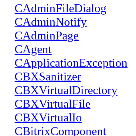
CAdminFileDialog
CAdminNotify
CAdminPage
CAgent
CApplicationException
CBXSanitizer
CBXVirtualDirectory
CBXVirtualFile
CBXVirtualIo
CBitrixComponent