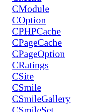
CModule
COption
CPHPCache
CPageCache
CPageOption
CRatings
CSite
CSmile
CSmileGallery
CSmileSet