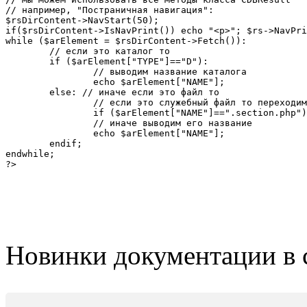
// например, "Постраничная навигация":

$rsDirContent->NavStart(50);

if($rsDirContent->IsNavPrint()) echo "<p>"; $rs->NavPri
while ($arElement = $rsDirContent->Fetch()):

	// если это каталог то

	if ($arElement["TYPE"]=="D"):

		// выводим название каталога

		echo $arElement["NAME"];

	else: // иначе если это файл то

		// если это служебный файл то переходим к следующему элементу

		if ($arElement["NAME"]==".section.php") continue;

		// иначе выводим его название

		echo $arElement["NAME"];

	endif;

endwhile;

?>
Новинки документации в 