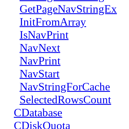
GetPageNavStringEx
InitFromArray
IsNavPrint
NavNext
NavPrint
NavStart
NavStringForCache
SelectedRowsCount
CDatabase
CDiskQuota