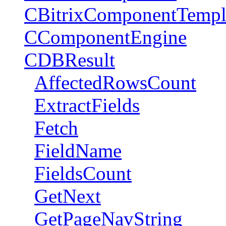
CBitrixComponentTempl
CComponentEngine
CDBResult
AffectedRowsCount
ExtractFields
Fetch
FieldName
FieldsCount
GetNext
GetPageNavString