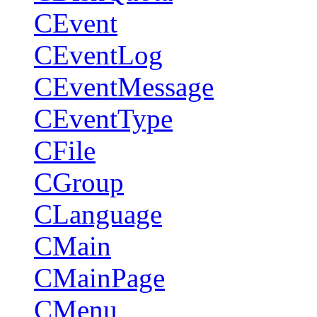
CEvent
CEventLog
CEventMessage
CEventType
CFile
CGroup
CLanguage
CMain
CMainPage
CMenu