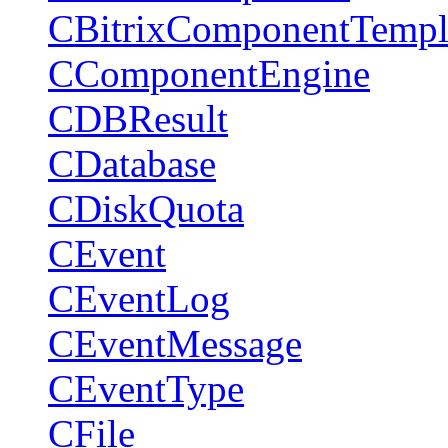
CBitrixComponentTempl
CComponentEngine
CDBResult
CDatabase
CDiskQuota
CEvent
CEventLog
CEventMessage
CEventType
CFile