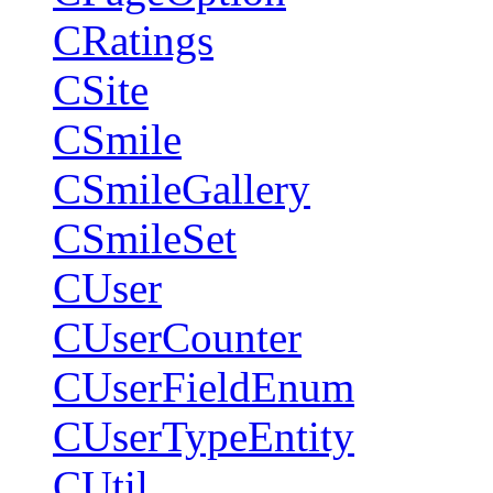
CRatings
CSite
CSmile
CSmileGallery
CSmileSet
CUser
CUserCounter
CUserFieldEnum
CUserTypeEntity
CUtil