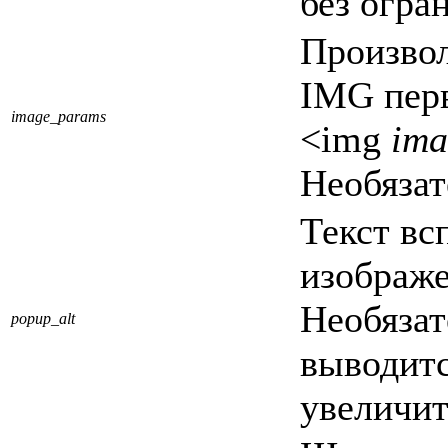
без огра
Произво
IMG перв
image_params
<img
ima
Необязат
Текст вс
изображе
Необяза
popup_alt
выводит
увеличит