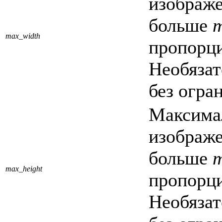
изображе
больше
m
max_width
пропорц
Необязат
без огра
Максимал
изображе
больше
m
max_height
пропорц
Необязат