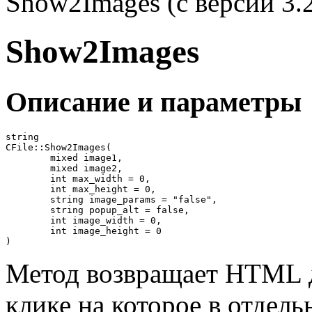
Show2Images (с версии 3.2
Show2Images
Описание и параметры
string

CFile::Show2Images(

	mixed image1,

	mixed image2,

	int max_width = 0,

	int max_height = 0,

	string image_params = "false",

	string popup_alt = false,

	int image_width = 0,

	int image_height = 0

)
Метод возвращает HTML д
клике на которое в отдел