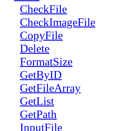
CheckFile
CheckImageFile
CopyFile
Delete
FormatSize
GetByID
GetFileArray
GetList
GetPath
InputFile