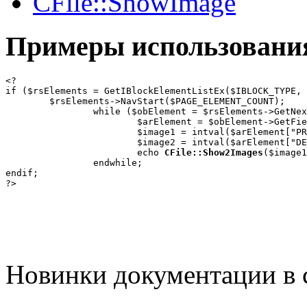
CFile::ShowImage
Примеры использовани
<?

if ($rsElements = GetIBlockElementListEx($IBLOCK_TYPE, 
	$rsElements->NavStart($PAGE_ELEMENT_COUNT);

		while ($obElement = $rsElements->GetNextElement()):

			$arElement = $obElement->GetFields();

			$image1 = intval($arElement["PREVIEW_PICTURE"])<=0 ? $arElement["DETAIL_PICTURE"] : $arElement["PREVIEW_PICTURE"];

			$image2 = intval($arElement["DETAIL_PICTURE"])<=0 ? $arElement["PREVIEW_PICTURE"] : $arElement["DETAIL_PICTURE"];

			echo 
CFile::Show2Images
($image1
		endwhile;

endif;

?>
Новинки документации в 