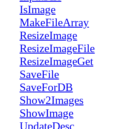
IsImage
MakeFileArray
ResizeImage
ResizeImageFile
ResizeImageGet
SaveFile
SaveForDB
Show2Images
ShowImage
UpdateDesc