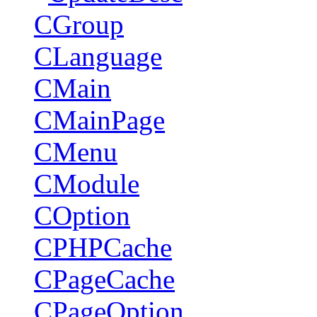
CGroup
CLanguage
CMain
CMainPage
CMenu
CModule
COption
CPHPCache
CPageCache
CPageOption