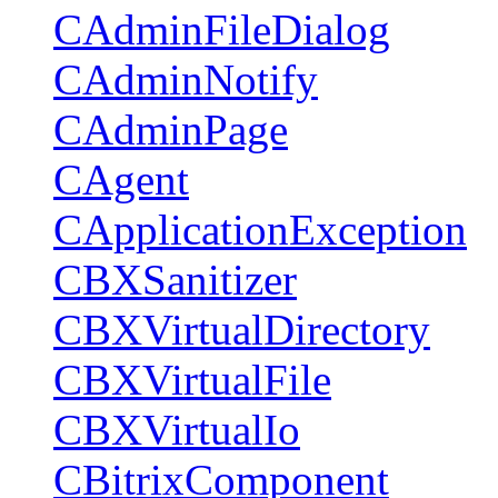
CAdminFileDialog
CAdminNotify
CAdminPage
CAgent
CApplicationException
CBXSanitizer
CBXVirtualDirectory
CBXVirtualFile
CBXVirtualIo
CBitrixComponent