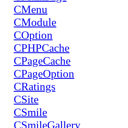
CMenu
CModule
COption
CPHPCache
CPageCache
CPageOption
CRatings
CSite
CSmile
CSmileGallery