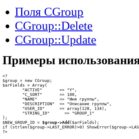
Поля CGroup
CGroup::Delete
CGroup::Update
Примеры использовани
<?

$group = new CGroup;

$arFields = Array(

	"ACTIVE"       => "Y",

	"C_SORT"       => 100,

	"NAME"         => "Имя группы",

	"DESCRIPTION"  => "Описание группы",

	"USER_ID"      => array(128, 134),

	"STRING_ID"      => "GROUP_1"

);

$NEW_GROUP_ID = 
$group->Add
($arFields);

if (strlen($group->LAST_ERROR)>0) ShowError($group->LAS
?>