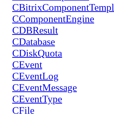
CBitrixComponentTempl
CComponentEngine
CDBResult
CDatabase
CDiskQuota
CEvent
CEventLog
CEventMessage
CEventType
CFile