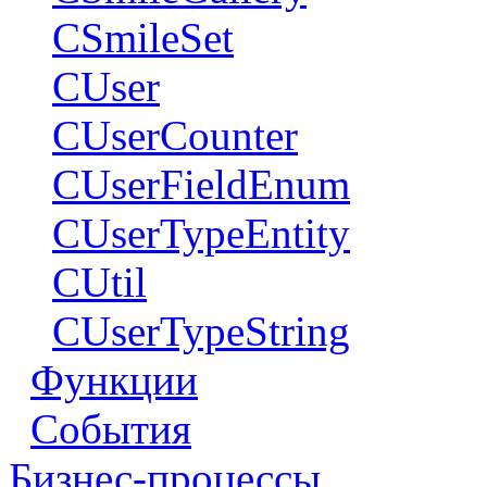
CSmileSet
CUser
CUserCounter
CUserFieldEnum
CUserTypeEntity
CUtil
CUserTypeString
Функции
События
Бизнес-процессы