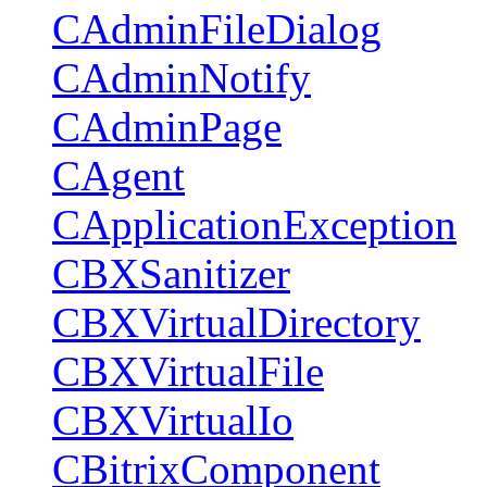
CAdminFileDialog
CAdminNotify
CAdminPage
CAgent
CApplicationException
CBXSanitizer
CBXVirtualDirectory
CBXVirtualFile
CBXVirtualIo
CBitrixComponent