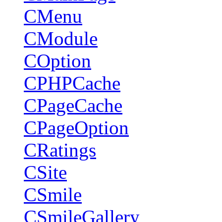
CMenu
CModule
COption
CPHPCache
CPageCache
CPageOption
CRatings
CSite
CSmile
CSmileGallery