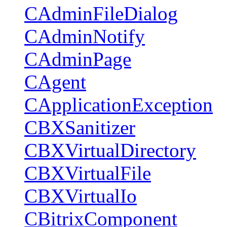
CAdminFileDialog
CAdminNotify
CAdminPage
CAgent
CApplicationException
CBXSanitizer
CBXVirtualDirectory
CBXVirtualFile
CBXVirtualIo
CBitrixComponent