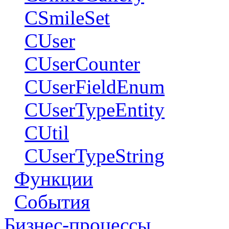
CSmileSet
CUser
CUserCounter
CUserFieldEnum
CUserTypeEntity
CUtil
CUserTypeString
Функции
События
Бизнес-процессы