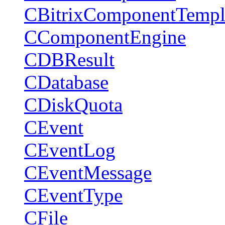
CBitrixComponentTempl
CComponentEngine
CDBResult
CDatabase
CDiskQuota
CEvent
CEventLog
CEventMessage
CEventType
CFile