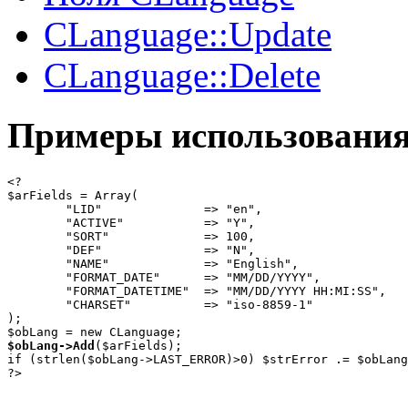
CLanguage::Update
CLanguage::Delete
Примеры использовани
<?

$arFields = Array(

	"LID"              => "en",

	"ACTIVE"           => "Y",

	"SORT"             => 100,

	"DEF"              => "N",

	"NAME"             => "English",

	"FORMAT_DATE"      => "MM/DD/YYYY",

	"FORMAT_DATETIME"  => "MM/DD/YYYY HH:MI:SS",

	"CHARSET"          => "iso-8859-1"

);

$obLang->Add
($arFields);

if (strlen($obLang->LAST_ERROR)>0) $strError .= $obLang
?>