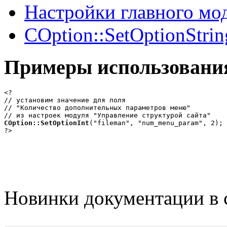
Настройки главного мо
COption::SetOptionStrin
Примеры использовани
<?

// установим значение для поля 

// "Количество дополнительных параметров меню" 

COption::SetOptionInt
("fileman", "num_menu_param", 2);

?>
Новинки документации в 