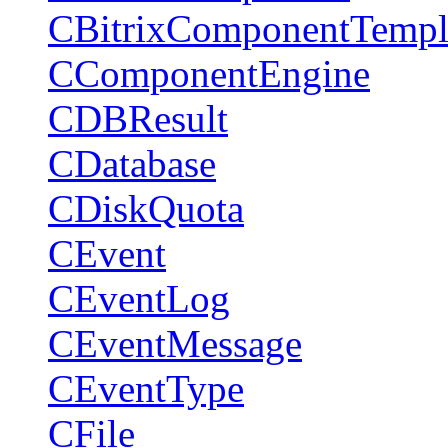
CBitrixComponentTempl
CComponentEngine
CDBResult
CDatabase
CDiskQuota
CEvent
CEventLog
CEventMessage
CEventType
CFile