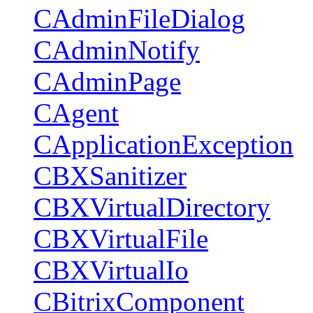
CAdminFileDialog
CAdminNotify
CAdminPage
CAgent
CApplicationException
CBXSanitizer
CBXVirtualDirectory
CBXVirtualFile
CBXVirtualIo
CBitrixComponent