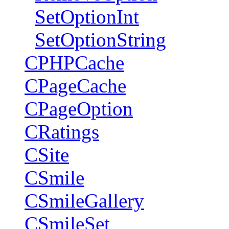
SetOptionInt
SetOptionString
CPHPCache
CPageCache
CPageOption
CRatings
CSite
CSmile
CSmileGallery
CSmileSet