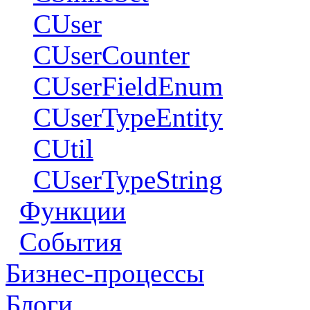
CUser
CUserCounter
CUserFieldEnum
CUserTypeEntity
CUtil
CUserTypeString
Функции
События
Бизнес-процессы
Блоги