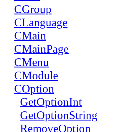
CGroup
CLanguage
CMain
CMainPage
CMenu
CModule
COption
GetOptionInt
GetOptionString
RemoveOption