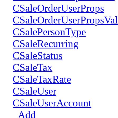
CSaleOrderUserProps
CSaleOrderUserPropsVal
CSalePersonType
CSaleRecurring
CSaleStatus
CSaleTax
CSaleTaxRate
CSaleUser
CSaleUserAccount
Add