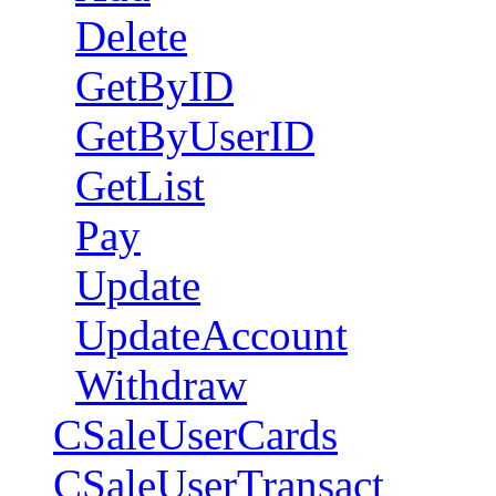
Delete
GetByID
GetByUserID
GetList
Pay
Update
UpdateAccount
Withdraw
CSaleUserCards
CSaleUserTransact