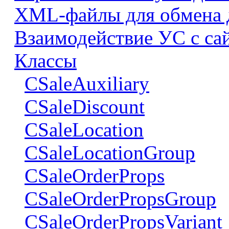
XML-файлы для обмена
Взаимодействие УС с са
Классы
CSaleAuxiliary
CSaleDiscount
CSaleLocation
CSaleLocationGroup
CSaleOrderProps
CSaleOrderPropsGroup
CSaleOrderPropsVariant