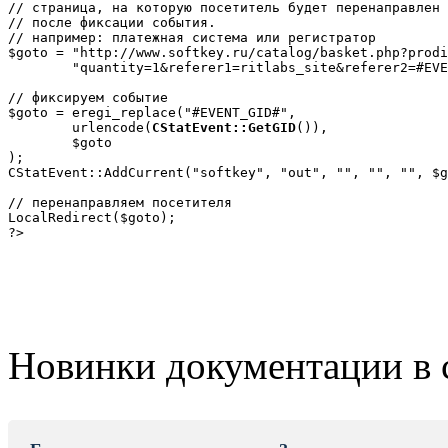
// страница, на которую посетитель будет перенаправлен

// после фиксации события.

// например: платежная система или регистратор

$goto = "http://www.softkey.ru/catalog/basket.php?prodi
	"quantity=1&referer1=ritlabs_site&referer2=#EVENT_GID#";

// фиксируем событие

$goto = eregi_replace("#EVENT_GID#",

	urlencode(
CStatEvent::GetGID
()), 

	$goto

);

CStatEvent::AddCurrent("softkey", "out", "", "", "", $g
// перенаправляем посетителя

LocalRedirect($goto);

?>
Новинки документации в 