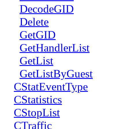
DecodeGID
Delete
GetGID
GetHandlerList
GetList
GetListByGuest
CStatEventType
CStatistics
CStopList
CTraffic