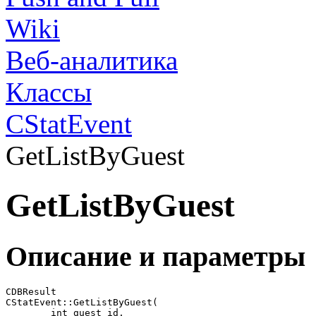
Wiki
Веб-аналитика
Классы
CStatEvent
GetListByGuest
GetListByGuest
Описание и параметры
CDBResult

CStatEvent::GetListByGuest(

	int guest_id,
