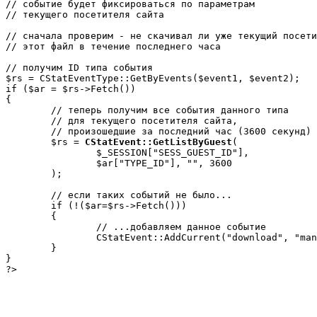
// событие будет фиксироваться по параметрам

// текущего посетителя сайта

// сначала проверим - не скачивал ли уже текущий посети
// этот файл в течение последнего часа

// получим ID типа события

$rs = CStatEventType::GetByEvents($event1, $event2);

if ($ar = $rs->Fetch())

{

	// теперь получим все события данного типа

	// для текущего посетителя сайта,

	// произошедшие за последний час (3600 секунд)

	$rs = 
CStatEvent::GetListByGuest
(

		$_SESSION["SESS_GUEST_ID"], 

		$ar["TYPE_ID"], "", 3600

	);

	// если таких событий не было...

	if (!($ar=$rs->Fetch()))

	{

		// ...добавляем данное событие

		CStatEvent::AddCurrent("download", "manual");

	}

}

?>