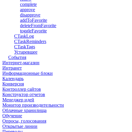
complete
approve
disapprove
addToFavorite
deleteFromFavorite
toggleFavorite
CTaskLog
CTaskReminders
CTaskTags
Устаревшее
События
Интернет-магазин
Интранет
Информационные блоки
Календарь
Конверсия
Контроллер сайтов
Конструктор отчетов
Менеджер идей
Монитор производительности
Облачные хранилища
Обучение
Опросы, голосования
Открытые линии
Переводы