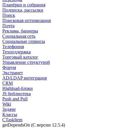
Планёрки и собрания
Подписка, рассылки
Поиск
Поисковая оптимизация
Почта
Реклама, баннеры
Социальная сеть
Социальные сервисы
Телефония
Техподдержка
Торговый каталог
Управление структурой
Форум
Экстранет
AD/LDAP интеграция
CRM
Highload-блоки
JS библиотека
Push and Pull
Wiki
Задачи
Классы
CTaskItem
getDependsOn (С версии 12.5.4)