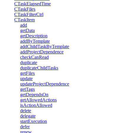
CTaskElapsedTime
CTaskFiles
CTaskFilterCtrl
CTaskItem
add
getData
getDescription
addByTemplate
addChildTaskByTemplate
addProjectDependence
checkCanRead
duplicate
duplicateChildTasks
getFiles
update
updateProjectDependence
getTags
getDependsOn
getAllowedActions
isActionAllowed
delete
delegate
startExecution
defer
renew