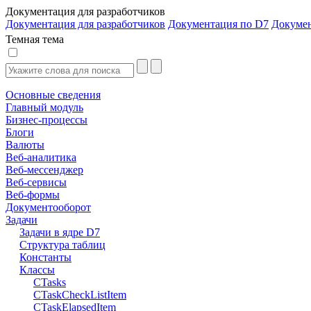
Документация для разработчиков
Документация для разработчиков
Документация по D7
Докуме
Темная тема
Основные сведения
Главный модуль
Бизнес-процессы
Блоги
Валюты
Веб-аналитика
Веб-мессенджер
Веб-сервисы
Веб-формы
Документооборот
Задачи
Задачи в ядре D7
Структура таблиц
Константы
Классы
CTasks
CTaskCheckListItem
CTaskElapsedItem