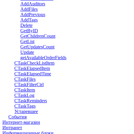
AddAuditors
AddFiles
AddPrevious
AddTags
Delete
GetByID
GetChildrenCount
GetList
GetUpdatesCount
Update
getAvailableOrderFields
CTaskCheckListItem
CTaskElapsedItem
CTaskElapsedTime
CTaskFiles
CTaskFilterCtrl
CTaskItem
CTaskLog
CTaskReminders
CTaskTags
Устаревшее
События
Интернет-магазин
Интранет
Информационные блоки