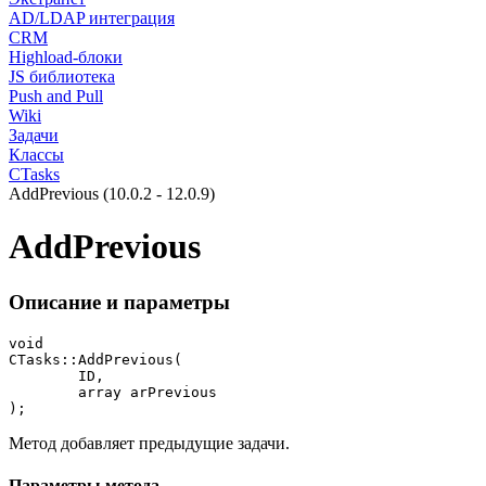
AD/LDAP интеграция
CRM
Highload-блоки
JS библиотека
Push and Pull
Wiki
Задачи
Классы
CTasks
AddPrevious (10.0.2 - 12.0.9)
AddPrevious
Описание и параметры
void

CTasks::AddPrevious(

	ID,

	array arPrevious

);
Метод добавляет предыдущие задачи.
Параметры метода