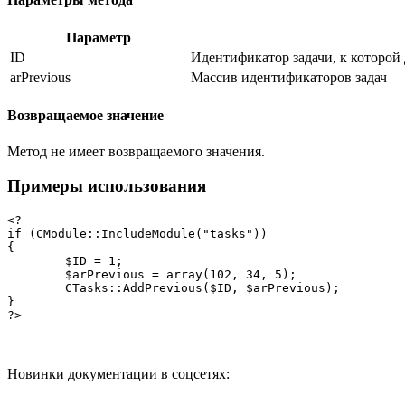
Параметр
ID
Идентификатор задачи, к которой
arPrevious
Массив идентификаторов задач
Возвращаемое значение
Метод не имеет возвращаемого значения.
Примеры использования
<?

if (CModule::IncludeModule("tasks"))

{

	$ID = 1;

	$arPrevious = array(102, 34, 5);

	CTasks::AddPrevious($ID, $arPrevious);

}

?>
Новинки документации в соцсетях: