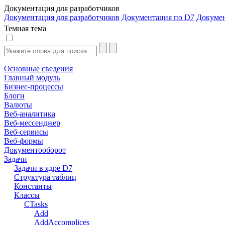
Документация для разработчиков
Документация для разработчиков
Документация по D7
Докуме
Темная тема
Основные сведения
Главный модуль
Бизнес-процессы
Блоги
Валюты
Веб-аналитика
Веб-мессенджер
Веб-сервисы
Веб-формы
Документооборот
Задачи
Задачи в ядре D7
Структура таблиц
Константы
Классы
CTasks
Add
AddAccomplices