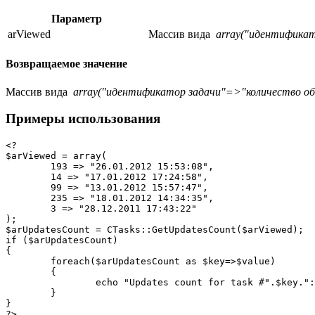
Параметр
arViewed
Массив вида
array("идентификато
Возвращаемое значение
Массив вида
array("идентификатор задачи"=>"количество обнов
Примеры использования
<?

$arViewed = array(

	193 => "26.01.2012 15:53:08",

	14 => "17.01.2012 17:24:58",

	99 => "13.01.2012 15:57:47",

	235 => "18.01.2012 14:34:35",

	3 => "28.12.2011 17:43:22"

);

$arUpdatesCount = CTasks::GetUpdatesCount($arViewed);

if ($arUpdatesCount)

{

	foreach($arUpdatesCount as $key=>$value)

	{

		echo "Updates count for task #".$key.": ".$value;

	}

}

?>