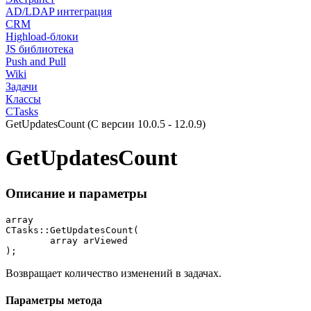
AD/LDAP интеграция
CRM
Highload-блоки
JS библиотека
Push and Pull
Wiki
Задачи
Классы
CTasks
GetUpdatesCount (С версии 10.0.5 - 12.0.9)
GetUpdatesCount
Описание и параметры
array

CTasks::GetUpdatesCount(

	array arViewed

);
Возвращает количество изменений в задачах.
Параметры метода