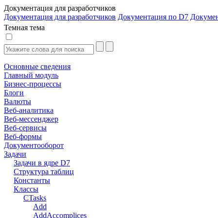
Документация для разработчиков
Документация для разработчиков
Документация по D7
Докуме
Темная тема
Основные сведения
Главный модуль
Бизнес-процессы
Блоги
Валюты
Веб-аналитика
Веб-мессенджер
Веб-сервисы
Веб-формы
Документооборот
Задачи
Задачи в ядре D7
Структура таблиц
Константы
Классы
CTasks
Add
AddAccomplices