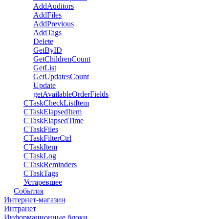
AddAuditors
AddFiles
AddPrevious
AddTags
Delete
GetByID
GetChildrenCount
GetList
GetUpdatesCount
Update
getAvailableOrderFields
CTaskCheckListItem
CTaskElapsedItem
CTaskElapsedTime
CTaskFiles
CTaskFilterCtrl
CTaskItem
CTaskLog
CTaskReminders
CTaskTags
Устаревшее
События
Интернет-магазин
Интранет
Информационные блоки