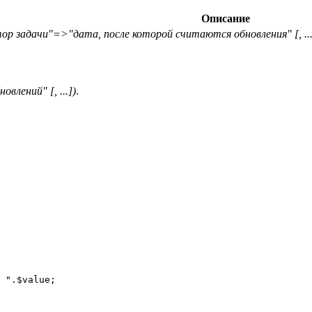
Описание
р задачи"=>"дата, после которой считаются обновления" [, ...
лений" [, ...])
.