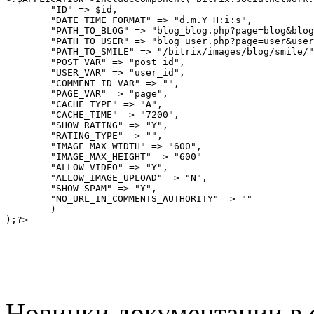
	"ID" => $id, 

	"DATE_TIME_FORMAT" => "d.m.Y H:i:s", 

	"PATH_TO_BLOG" => "blog_blog.php?page=blog&blog=#blog#", 

	"PATH_TO_USER" => "blog_user.php?page=user&user_id=#user_id#", 

	"PATH_TO_SMILE" => "/bitrix/images/blog/smile/", 

	"POST_VAR" => "post_id", 

	"USER_VAR" => "user_id",

	"COMMENT_ID_VAR" => "",   

	"PAGE_VAR" => "page", 

	"CACHE_TYPE" => "A", 

	"CACHE_TIME" => "7200", 

	"SHOW_RATING" => "Y", 

	"RATING_TYPE" => "",

	"IMAGE_MAX_WIDTH" => "600",

	"IMAGE_MAX_HEIGHT" => "600"

	"ALLOW_VIDEO" => "Y",

	"ALLOW_IMAGE_UPLOAD" => "N",

	"SHOW_SPAM" => "Y",  

	"NO_URL_IN_COMMENTS_AUTHORITY" => ""

	)

Новинки документации в 