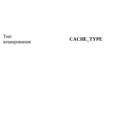
Тип
CACHE_TYPE
кеширования