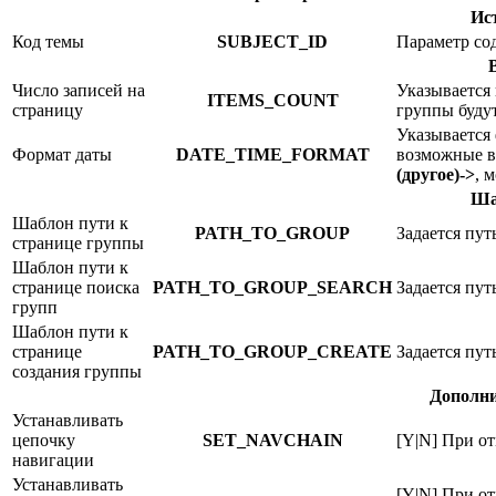
Ис
Код темы
SUBJECT_ID
Параметр сод
Число записей на
Указывается
ITEMS_COUNT
страницу
группы буду
Указывается
Формат даты
DATE_TIME_FORMAT
возможные в
(другое)->
, 
Ша
Шаблон пути к
PATH_TO_GROUP
Задается пут
странице группы
Шаблон пути к
странице поиска
PATH_TO_GROUP_SEARCH
Задается пут
групп
Шаблон пути к
странице
PATH_TO_GROUP_CREATE
Задается пут
создания группы
Дополни
Устанавливать
цепочку
SET_NAVCHAIN
[Y|N] При о
навигации
Устанавливать
[Y|N] При от