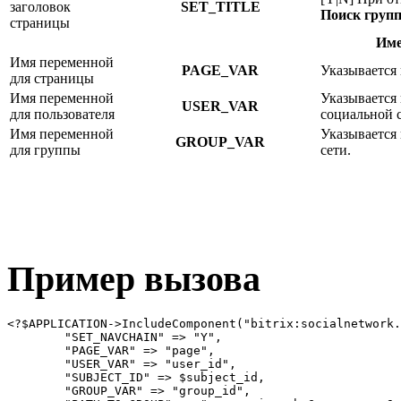
заголовок
SET_TITLE
Поиск груп
страницы
Име
Имя переменной
PAGE_VAR
Указывается 
для страницы
Имя переменной
Указывается 
USER_VAR
для пользователя
социальной с
Имя переменной
Указывается
GROUP_VAR
для группы
сети.
Пример вызова
<?$APPLICATION->IncludeComponent("bitrix:socialnetwork.
	"SET_NAVCHAIN" => "Y", 

	"PAGE_VAR" => "page", 

	"USER_VAR" => "user_id",

	"SUBJECT_ID" => $subject_id,

	"GROUP_VAR" => "group_id", 
