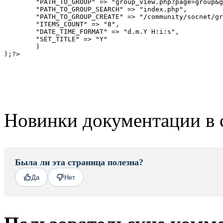
	"PATH_TO_GROUP" => "group_view.php?page=group&group_id=#group_id#", 

	"PATH_TO_GROUP_SEARCH" => "index.php", 

	"PATH_TO_GROUP_CREATE" => "/community/socnet/group_add.php?page=create&user_id=#user_id#", 

	"ITEMS_COUNT" => "8", 

	"DATE_TIME_FORMAT" => "d.m.Y H:i:s", 

	"SET_TITLE" => "Y"

	)

Новинки документации в 
Была ли эта страница полезна?
Да
Нет