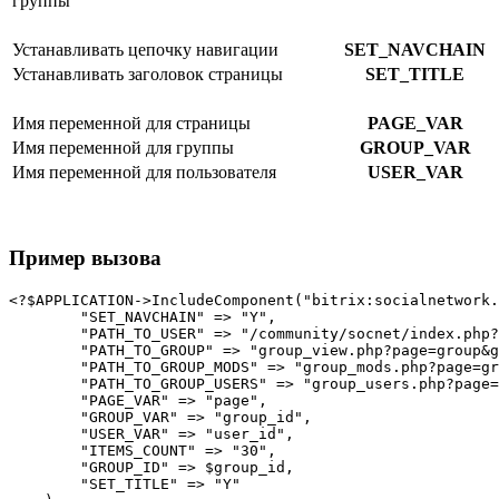
группы
Устанавливать цепочку навигации
SET_NAVCHAIN
Устанавливать заголовок страницы
SET_TITLE
Имя переменной для страницы
PAGE_VAR
Имя переменной для группы
GROUP_VAR
Имя переменной для пользователя
USER_VAR
Пример вызова
<?$APPLICATION->IncludeComponent("bitrix:socialnetwork.
        "SET_NAVCHAIN" => "Y", 

        "PATH_TO_USER" => "/community/socnet/index.php?
        "PATH_TO_GROUP" => "group_view.php?page=group&g
        "PATH_TO_GROUP_MODS" => "group_mods.php?page=gr
        "PATH_TO_GROUP_USERS" => "group_users.php?page=
        "PAGE_VAR" => "page", 

        "GROUP_VAR" => "group_id", 

        "USER_VAR" => "user_id", 

        "ITEMS_COUNT" => "30", 

        "GROUP_ID" => $group_id, 

        "SET_TITLE" => "Y" 
