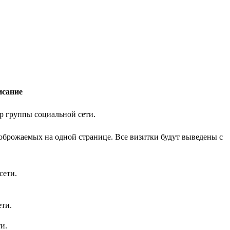
исание
р группы социальной сети.
тоброжаемых на одной странице. Все визитки будут выведены с
сети.
ети.
и.