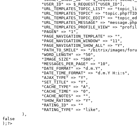
		"USER_ID" => $_REQUEST["USER_ID"],

		"URL_TEMPLATES_TOPIC_LIST" => "topic_list.php",

		"URL_TEMPLATES_TOPIC" => "topic.php?TID=#TID#",

		"URL_TEMPLATES_TOPIC_EDIT" => "topic_edit.php?TID=#TID#&MID=#MID#",

		"URL_TEMPLATES_MESSAGE" => "message.php?TID=#TID#&MID=#MID#",

		"URL_TEMPLATES_PROFILE_VIEW" => "profile_view.php?UID=#UID#",

		"PAGEN" => "1",

		"PAGE_NAVIGATION_TEMPLATE" => "",

		"PAGE_NAVIGATION_WINDOW" => "11",

		"PAGE_NAVIGATION_SHOW_ALL" => "Y",

		"PATH_TO_SMILE" => "/bitrix/images/forum/smile/",

		"WORD_LENGTH" => "50",

		"IMAGE_SIZE" => "500",

		"MESSAGES_PER_PAGE" => "10",

		"DATE_FORMAT" => "d.m.Y",

		"DATE_TIME_FORMAT" => "d.m.Y H:i:s",

		"AJAX_TYPE" => "Y",

		"SET_TITLE" => "Y",

		"CACHE_TYPE" => "A",

		"CACHE_TIME" => "0",

		"CACHE_NOTES" => "",

		"SHOW_RATING" => "Y",

		"RATING_ID" => ""

 		"RATING_TYPE" => "like",

	),

false
