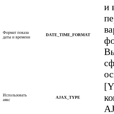
и 
пе
ва
Формат показа
DATE_TIME_FORMAT
даты и времени
фо
В
сф
ос
[Y
ко
Использовать
AJAX_TYPE
аякс
A