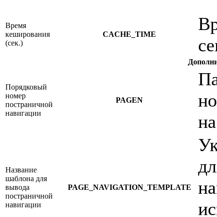
Вр
Время
кеширования
CACHE_TIME
се
(сек.)
Дополни
Па
Порядковый
но
номер
PAGEN
постраничной
навигации
на
Ук
дл
Название
шаблона для
на
вывода
PAGE_NAVIGATION_TEMPLATE
постраничной
ис
навигации