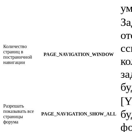
ум
За
от
сс
Количество
страниц в
PAGE_NAVIGATION_WINDOW
постраничной
ко
навигации
за
бу
[Y
Разрешать
бу
показывать все
PAGE_NAVIGATION_SHOW_ALL
страницы
форума
фо