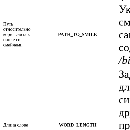
Ук
см
Путь
относительно
са
корня сайта к
PATH_TO_SMILE
папке со
со
смайлами
/b
За
дл
си
др
пр
Длина слова
WORD_LENGTH