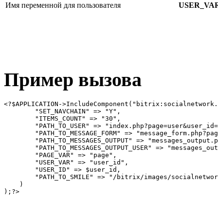
Имя переменной для пользователя
USER_VA
Пример вызова
<?$APPLICATION->IncludeComponent("bitrix:socialnetwork.
        "SET_NAVCHAIN" => "Y", 

        "ITEMS_COUNT" => "30", 

        "PATH_TO_USER" => "index.php?page=user&user_id=
        "PATH_TO_MESSAGE_FORM" => "message_form.php?pag
        "PATH_TO_MESSAGES_OUTPUT" => "messages_output.p
        "PATH_TO_MESSAGES_OUTPUT_USER" => "messages_out
        "PAGE_VAR" => "page", 

        "USER_VAR" => "user_id", 

        "USER_ID" => $user_id, 

        "PATH_TO_SMILE" => "/bitrix/images/socialnetwor
    )
