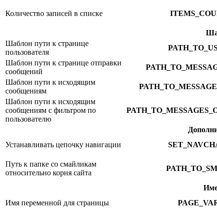
Количество записей в списке
ITEMS_COU
Ша
Шаблон пути к странице
PATH_TO_U
пользователя
Шаблон пути к странице отправки
PATH_TO_MESSA
сообщений
Шаблон пути к исходящим
PATH_TO_MESSAGE
сообщениям
Шаблон пути к исходящим
сообщениям с фильтром по
PATH_TO_MESSAGES_
пользователю
Дополни
Устанавливать цепочку навигации
SET_NAVCH
Путь к папке со смайликам
PATH_TO_SM
относительно корня сайта
Име
Имя переменной для страницы
PAGE_VA