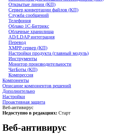
Открытые линии (КП)
Сервер конвертации файлов (КП)
Служба сообщений
Телефония
Облако 1С-Битрикс
Облачные хранилища
AD/LDAP интеграция
Перевод
XMPP сервер (КП)
Настройки продукта (главный модуль)
Инструменты
Монитор производительности
ЧатБоты (КП)
Компрессия
Компоненты
Описание компонентов решений
Дополнительно
Настройки
Проактивная защита
Веб-антивирус
Недоступно в редакциях:
Старт
Веб-антивирус