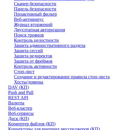
Сканер безопасности
Панель безопасности
Проактивный фильтр
Веб-антивирус
Журнал вторжений
Двухэтапная авторизация
Поиск троянов
Контроль целостности
Защита административного раздела
Защита сессий
Защита редиректов
Защита от фреймов
Контроль активности
Стоп-лист
Создание и редактирование правила стоп-листа
Хосты/домены
DAV (КП)
Push and Pull
REST API
Валюты
Веб-кластер
Веб-сервисы
Диск (КП)
Конвертер файлов (КП)
Коннекторы для внешних мессенджеров (КП)