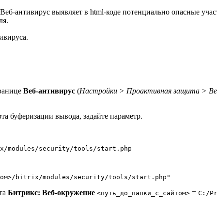
Веб-антивирус выявляет в html-коде потенциально опасные участ
ля.
ивируса.
транице
Веб-антивирус
(
Настройки > Проактивная защита > Ве
та буферизации вывода, задайте параметр.
x/modules/security/tools/start.php
ом>/bitrix/modules/security/tools/start.php"
ета
Битрикс: Веб-окружение
=
<путь_до_папки_с_сайтом>
C:/P