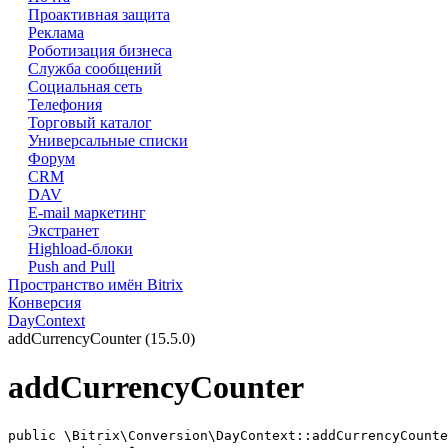
Проактивная защита
Реклама
Роботизация бизнеса
Служба сообщений
Социальная сеть
Телефония
Торговый каталог
Универсальные списки
Форум
CRM
DAV
E-mail маркетинг
Экстранет
Highload-блоки
Push and Pull
Пространство имён Bitrix
Конверсия
DayContext
addCurrencyCounter (15.5.0)
addCurrencyCounter
public \Bitrix\Conversion\DayContext::addCurrencyCounte