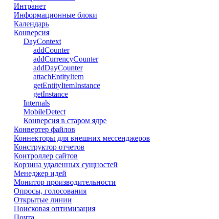
Интранет
Информационные блоки
Календарь
Конверсия
DayContext
addCounter
addCurrencyCounter
addDayCounter
attachEntityItem
getEntityItemInstance
getInstance
Internals
MobileDetect
Конверсия в старом ядре
Конвертер файлов
Коннекторы для внешних мессенджеров
Конструктор отчетов
Контроллер сайтов
Корзина удаленных сущностей
Менеджер идей
Монитор производительности
Опросы, голосования
Открытые линии
Поисковая оптимизация
Почта