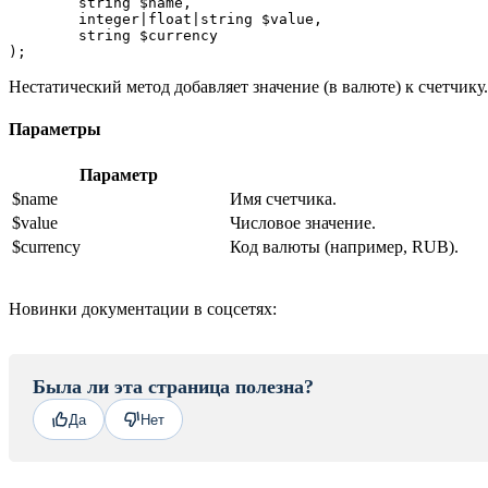
	string $name,

	integer|float|string $value,

	string $currency

);
Нестатический метод добавляет значение (в валюте) к счетчику.
Параметры
Параметр
$name
Имя счетчика.
$value
Числовое значение.
$currency
Код валюты (например, RUB).
Новинки документации в соцсетях:
Была ли эта страница полезна?
Да
Нет