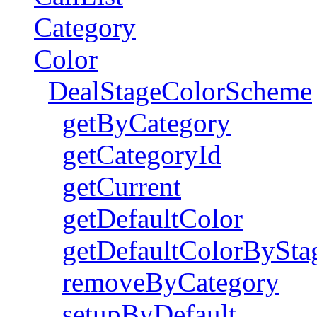
Category
Color
DealStageColorScheme
getByCategory
getCategoryId
getCurrent
getDefaultColor
getDefaultColorBySta
removeByCategory
setupByDefault