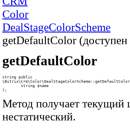
CRM
Color
DealStageColorScheme
getDefaultColor (доступен 
getDefaultColor
string public

\Bitrix\Crm\Color\DealStageColorScheme::getDefaultColor
	string $name

Метод получает текущий ц
нестатический.