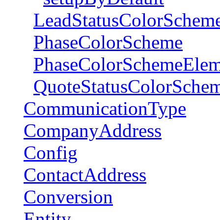
LeadStatusColorSchem
PhaseColorScheme
PhaseColorSchemeElem
QuoteStatusColorSche
CommunicationType
CompanyAddress
Config
ContactAddress
Conversion
Entity