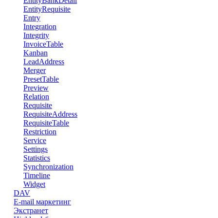
EntityBankDetail
EntityRequisite
Entry
Integration
Integrity
InvoiceTable
Kanban
LeadAddress
Merger
PresetTable
Preview
Relation
Requisite
RequisiteAddress
RequisiteTable
Restriction
Service
Settings
Statistics
Synchronization
Timeline
Widget
DAV
E-mail маркетинг
Экстранет