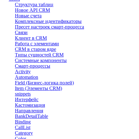
Структура таблиц
Новое API CRM
Новые счета
Комплексные идентификаторы
Пресет настроек смарт-процесса
Связи
Клиент в CRM
Работа с элементами
CRM в старом ядре
Типы сущностей CRM
Системные компоненты
Смарт-процессы
Activity
Automation
Field (Бизнес-логика полей)
Item (Элементы CRM)
snippets
Интерфейс
Кастомизация
Направления
BankDetailTable
Binding
CallList
Category
Color