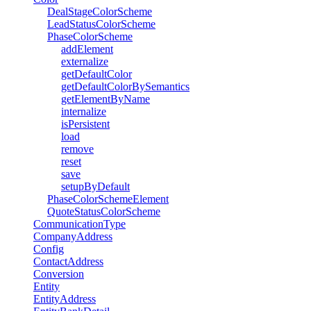
DealStageColorScheme
LeadStatusColorScheme
PhaseColorScheme
addElement
externalize
getDefaultColor
getDefaultColorBySemantics
getElementByName
internalize
isPersistent
load
remove
reset
save
setupByDefault
PhaseColorSchemeElement
QuoteStatusColorScheme
CommunicationType
CompanyAddress
Config
ContactAddress
Conversion
Entity
EntityAddress