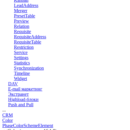
Kanban
LeadAddress
Merger
PresetTable
Preview
Relation
Requisite
RequisiteAddress
RequisiteTable
Restriction
Service
Settings
Statistics
Synchronization
Timeline
Widget
DAV
E-mail маркетинг
Экстранет
Highload-блоки
Push and Pull
...
CRM
Color
PhaseColorSchemeElement