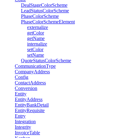
DealStageColorScheme
LeadStatusColorScheme
PhaseColorScheme
PhaseColorSchemeElement
externalize
getColor
getName
internalize
setColor
setName
QuoteStatusColorScheme
CommunicationType
CompanyAddress
Config
ContactAddress
Conversion
Entity
EntityAddress
EntityBankDetail
EntityRequisite
Entry
Integration
Integrity
InvoiceTable