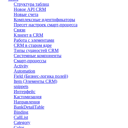
Структура таблиц
Новое API CRM
Новые счета
Комплексные идентификаторы
Пресет настроек смарт-процесса
Связи
Клиент в CRM
Работа с элементами
CRM в старом ядре
Типы сущностей CRM
Системные компоненты
Смарт-процессы
Activity
Automation
Field (Бизнес-логика полей)
Item (Элементы CRM)
snippets
Интерфейс
Кастомизация
Направления
BankDetailTable
Binding
CallList
Category
Color