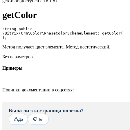
getColor (доступен с 16.1.8)
getColor
string public

\Bitrix\Crm\Color\PhaseColorSchemeElement::getColor(

Метод получает цвет элемента. Метод нестатический.
Без параметров
Примеры
Новинки документации в соцсетях:
Была ли эта страница полезна?
Да
Нет