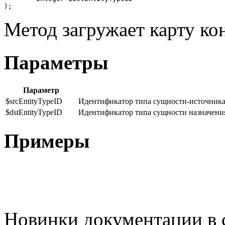
Метод загружает карту ко
Параметры
Параметр
$srcEntityTypeID
Идентификатор типа сущности-источника
$dstEntityTypeID
Идентификатор типа сущности назначени
Примеры
Новинки документации в 