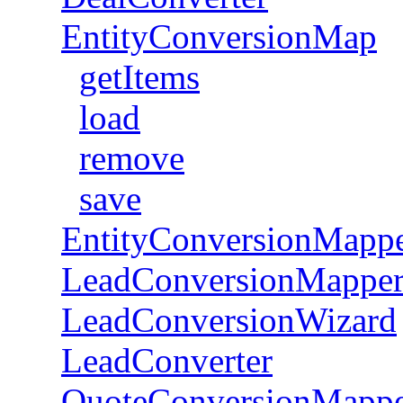
EntityConversionMap
getItems
load
remove
save
EntityConversionMapp
LeadConversionMappe
LeadConversionWizard
LeadConverter
QuoteConversionMapp