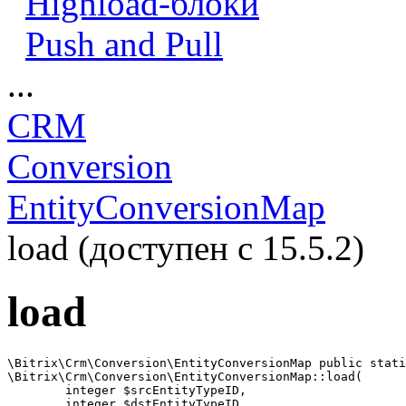
Highload-блоки
Push and Pull
...
CRM
Conversion
EntityConversionMap
load (доступен с 15.5.2)
load
\Bitrix\Crm\Conversion\EntityConversionMap public stati
\Bitrix\Crm\Conversion\EntityConversionMap::load(

	integer $srcEntityTypeID,

	integer $dstEntityTypeID
