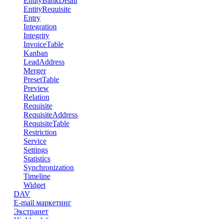
EntityBankDetail
EntityRequisite
Entry
Integration
Integrity
InvoiceTable
Kanban
LeadAddress
Merger
PresetTable
Preview
Relation
Requisite
RequisiteAddress
RequisiteTable
Restriction
Service
Settings
Statistics
Synchronization
Timeline
Widget
DAV
E-mail маркетинг
Экстранет