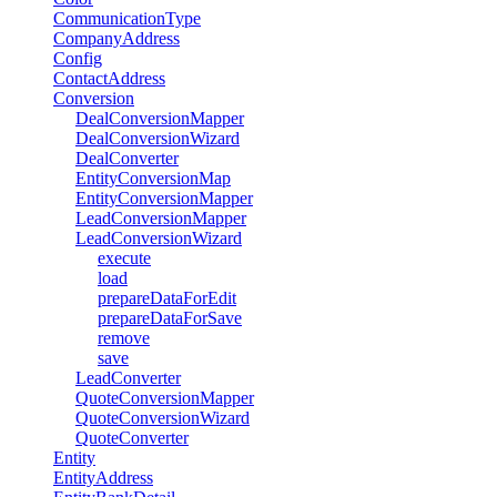
CommunicationType
CompanyAddress
Config
ContactAddress
Conversion
DealConversionMapper
DealConversionWizard
DealConverter
EntityConversionMap
EntityConversionMapper
LeadConversionMapper
LeadConversionWizard
execute
load
prepareDataForEdit
prepareDataForSave
remove
save
LeadConverter
QuoteConversionMapper
QuoteConversionWizard
QuoteConverter
Entity
EntityAddress