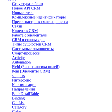
Структура таблиц
Новое API CRM
Новые счета
Комплексные идентификаторы
Пресет настроек смарт-процесса
Связи
Клиент в CRM
Работа с элементами
CRM в старом ядре
Типы сущностей CRM
Системные компоненты
Смарт-процессы
Activity
Automation
Field (Бизнес-логика полей)
Item (Элементы CRM)
snippets
Интерфейс
Кастомизация
Направления
BankDetailTable
Binding
CallList
Category
Color