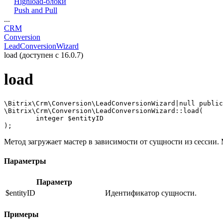
Highload-блоки
Push and Pull
...
CRM
Conversion
LeadConversionWizard
load (доступен с 16.0.7)
load
\Bitrix\Crm\Conversion\LeadConversionWizard|null public
\Bitrix\Crm\Conversion\LeadConversionWizard::load(

	integer $entityID

Метод загружает мастер в зависимости от сущности из сессии.
Параметры
Параметр
$entityID
Идентификатор сущности.
Примеры