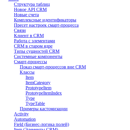
Структура таблиц
Новое API CRM
Новые счета
Комплексные идентификаторы
Пресет настроек смарт-процесса
Связи
Клиент в CRM
Работа с элементами
CRM в старом ядре
Типы сущностей CRM
Системные компоненты
Смарт-процессы
Показ смарт-процессов вне CRM
Классы
Item
ItemCategory
PrototypeItem
PrototypeItemIndex
Type
TypeTable
Примеры кастомизации
Activity
Automation
Field (Бизнес-логика полей)
Item (Элементы CRM)