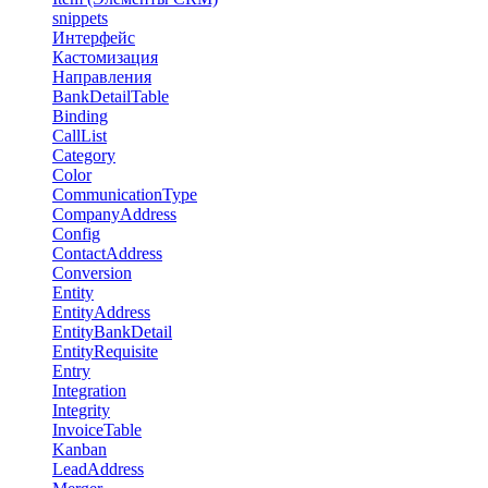
snippets
Интерфейс
Кастомизация
Направления
BankDetailTable
Binding
CallList
Category
Color
CommunicationType
CompanyAddress
Config
ContactAddress
Conversion
Entity
EntityAddress
EntityBankDetail
EntityRequisite
Entry
Integration
Integrity
InvoiceTable
Kanban
LeadAddress