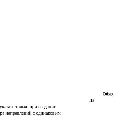
Обяз.
Да
казать только при создании.
ора направлений с одинаковым