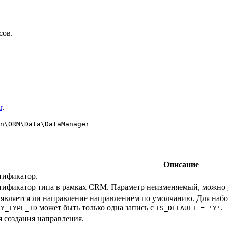
сов.
r
.
n\ORM\Data\DataManager
Описание
тификатор.
ификатор типа в рамках CRM. Параметр неизменяемый, можно у
 является ли направление направлением по умолчанию. Для наб
может быть только одна запись с
.
TY_TYPE_ID
IS_DEFAULT = 'Y'
 создания направления.