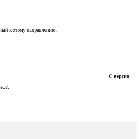
нный к этому направлению.
С версии
.
peId