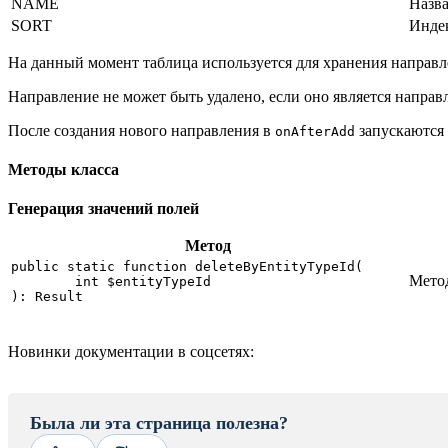
NAME
Назва
SORT
Индек
На данный момент таблица используется для хранения направл
Направление не может быть удалено, если оно является направ
После создания нового направления в
запускаются
onAfterAdd
Методы класса
Генерация значений полей
Метод
public static function deleteByEntityTypeId(

Метод
	int $entityTypeId

): Result
Новинки документации в соцсетях:
Была ли эта страница полезна?