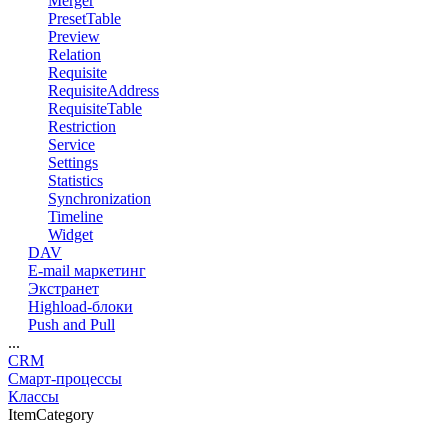
Merger
PresetTable
Preview
Relation
Requisite
RequisiteAddress
RequisiteTable
Restriction
Service
Settings
Statistics
Synchronization
Timeline
Widget
DAV
E-mail маркетинг
Экстранет
Highload-блоки
Push and Pull
...
CRM
Смарт-процессы
Классы
ItemCategory