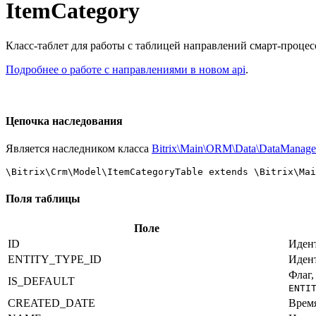
ItemCategory
Класс-таблет для работы с таблицей направлений смарт-процес
Подробнее о работе с направлениями в новом api
.
Цепочка наследования
Является наследником класса
Bitrix\Main\ORM\Data\DataManage
\Bitrix\Crm\Model\ItemCategoryTable extends \Bitrix\Mai
Поля таблицы
Поле
ID
Иден
ENTITY_TYPE_ID
Идент
Флаг,
IS_DEFAULT
ENTI
CREATED_DATE
Время