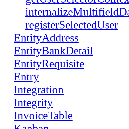
internalizeMultifieldD
registerSelectedUser
EntityAddress
EntityBankDetail
EntityRequisite
Entry
Integration
Integrity
InvoiceTable
Kanban