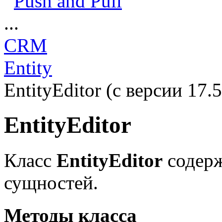
Push and Pull
...
CRM
Entity
EntityEditor (с версии 17.5
EntityEditor
Класс
EntityEditor
содерж
сущностей.
Методы класса