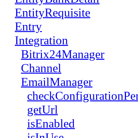
EntityRequisite
Entry
Integration
Bitrix24Manager
Channel
EmailManager
checkConfigurationPe
getUrl
isEnabled
isInUse