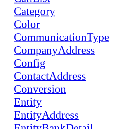
Category
Color
CommunicationType
CompanyAddress
Config
ContactAddress
Conversion
Entity
EntityAddress
EntityBankDetail