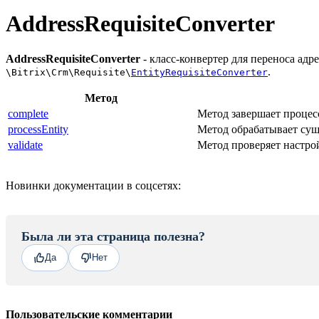
AddressRequisiteConverter
AddressRequisiteConverter
- класс-конвертер для переноса адр
.
\Bitrix\Crm\Requisite\
EntityRequisiteConverter
Метод
complete
Метод завершает процес
processEntity
Метод обрабатывает сущ
validate
Метод проверяет настро
Новинки документации в соцсетях:
Была ли эта страница полезна?
Да
Нет
Пользовательские комментарии