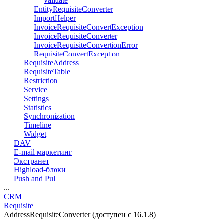
validate
EntityRequisiteConverter
ImportHelper
InvoiceRequisiteConvertException
InvoiceRequisiteConverter
InvoiceRequisiteConvertionError
RequisiteConvertException
RequisiteAddress
RequisiteTable
Restriction
Service
Settings
Statistics
Synchronization
Timeline
Widget
DAV
E-mail маркетинг
Экстранет
Highload-блоки
Push and Pull
...
CRM
Requisite
AddressRequisiteConverter (доступен с 16.1.8)