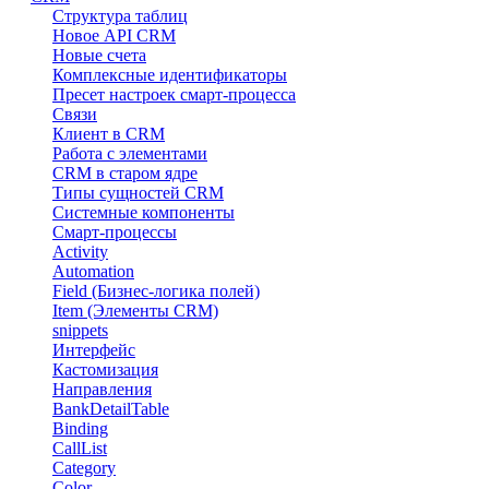
Структура таблиц
Новое API CRM
Новые счета
Комплексные идентификаторы
Пресет настроек смарт-процесса
Связи
Клиент в CRM
Работа с элементами
CRM в старом ядре
Типы сущностей CRM
Системные компоненты
Смарт-процессы
Activity
Automation
Field (Бизнес-логика полей)
Item (Элементы CRM)
snippets
Интерфейс
Кастомизация
Направления
BankDetailTable
Binding
CallList
Category
Color