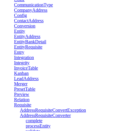
CommunicationType
CompanyAddress
Config
ContactAddress
Conversion
Entity
EntityAddress
EntityBankDetail
EntityRequisite
Entry
Integration
Integrity
InvoiceTable
Kanban
LeadAddress
Merger
PresetTable
Preview
Relation
Requisite
AddressRequisiteConvertException
AddressRequisiteConverter
complete
processEntity