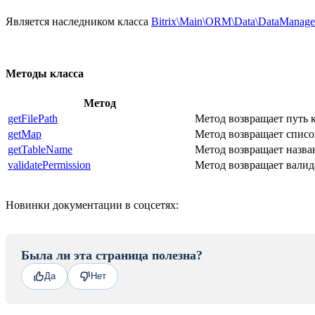
Является наследником класса
Bitrix\Main\ORM\Data\DataManage
Методы класса
Метод
getFilePath
Метод возвращает путь 
getMap
Метод возвращает списо
getTableName
Метод возвращает назва
validatePermission
Метод возвращает валид
Новинки документации в соцсетях:
Была ли эта страница полезна?
Да
Нет