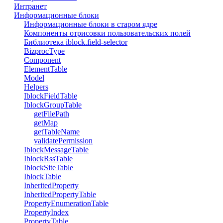
Интранет
Информационные блоки
Информационные блоки в старом ядре
Компоненты отрисовки пользовательских полей
Библиотека iblock.field-selector
BizprocType
Component
ElementTable
Model
Helpers
IblockFieldTable
IblockGroupTable
getFilePath
getMap
getTableName
validatePermission
IblockMessageTable
IblockRssTable
IblockSiteTable
IblockTable
InheritedProperty
InheritedPropertyTable
PropertyEnumerationTable
PropertyIndex
PropertyTable