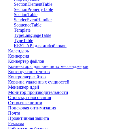
SectionElementTable
SectionPropertyTable
SectionTable
SenderEventHandler
SequenceTable
Template
TypeLanguageTable
TypeTable
REST API для инфоблоков
Календарь
Конверсия
Конвертер файлов
Коннекторы для внешних мессенджеров
Конструктор отчетов
Контроллер сайтов
Корзина удаленных сущностей
Менеджер идей
Монитор производительности
Опросы, голосования
Открытые линии
Поисковая оптимизация
Почта
Проактивная защита
Реклама
Роботизация бизнеса