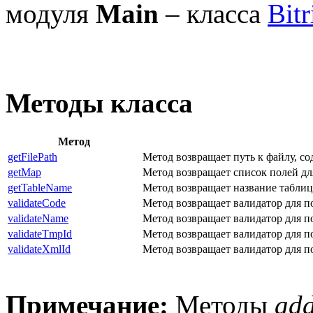
модуля
Main
– класса
Bit
Методы класса
Метод
getFilePath
Метод возвращает путь к файлу, с
getMap
Метод возвращает список полей дл
getTableName
Метод возвращает название таблиц
validateCode
Метод возвращает валидатор для 
validateName
Метод возвращает валидатор для 
validateTmpId
Метод возвращает валидатор для 
validateXmlId
Метод возвращает валидатор для 
Примечание:
Методы
ad