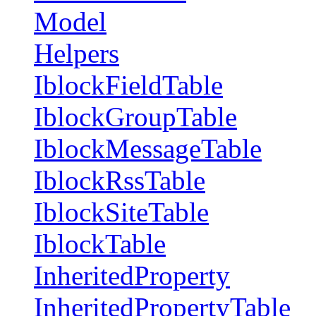
Model
Helpers
IblockFieldTable
IblockGroupTable
IblockMessageTable
IblockRssTable
IblockSiteTable
IblockTable
InheritedProperty
InheritedPropertyTable