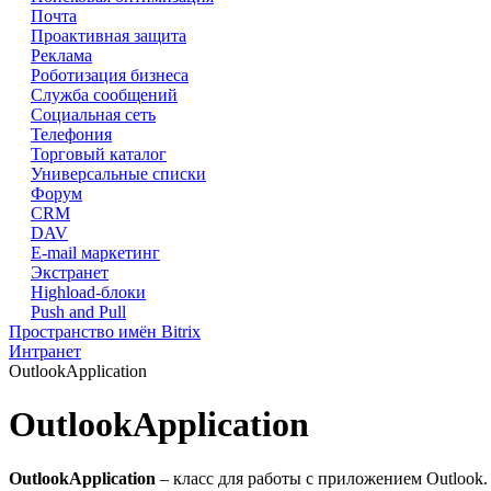
Почта
Проактивная защита
Реклама
Роботизация бизнеса
Служба сообщений
Социальная сеть
Телефония
Торговый каталог
Универсальные списки
Форум
CRM
DAV
E-mail маркетинг
Экстранет
Highload-блоки
Push and Pull
Пространство имён Bitrix
Интранет
OutlookApplication
OutlookApplication
OutlookApplication
– класс для работы с приложением Outlook.