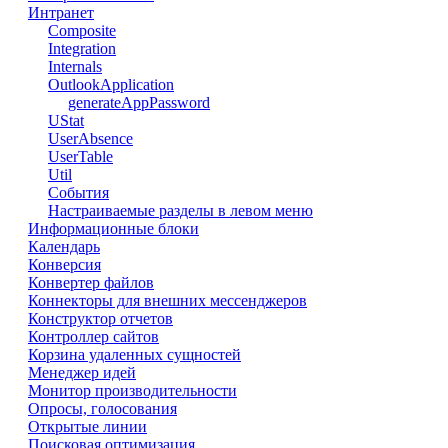
Интранет
Composite
Integration
Internals
OutlookApplication
generateAppPassword
UStat
UserAbsence
UserTable
Util
События
Настраиваемые разделы в левом меню
Информационные блоки
Календарь
Конверсия
Конвертер файлов
Коннекторы для внешних мессенджеров
Конструктор отчетов
Контроллер сайтов
Корзина удаленных сущностей
Менеджер идей
Монитор производительности
Опросы, голосования
Открытые линии
Поисковая оптимизация