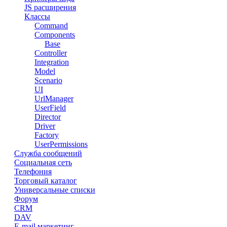
JS расширения
Классы
Command
Components
Base
Controller
Integration
Model
Scenario
UI
UrlManager
UserField
Director
Driver
Factory
UserPermissions
Служба сообщений
Социальная сеть
Телефония
Торговый каталог
Универсальные списки
Форум
CRM
DAV
E-mail маркетинг