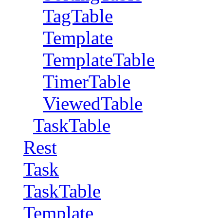
TagTable
Template
TemplateTable
TimerTable
ViewedTable
TaskTable
Rest
Task
TaskTable
Template