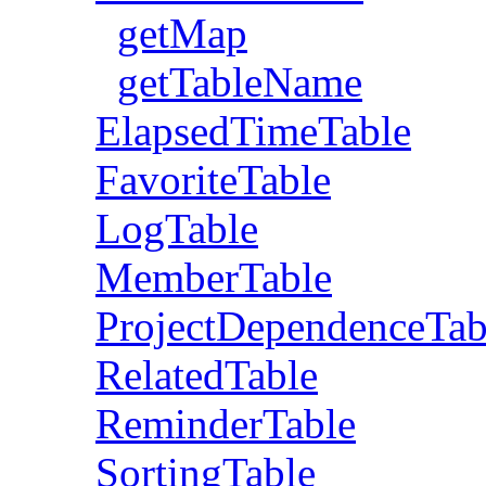
getMap
getTableName
ElapsedTimeTable
FavoriteTable
LogTable
MemberTable
ProjectDependenceTab
RelatedTable
ReminderTable
SortingTable