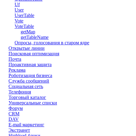
Uf
User
UserTable
Vote
VoteTable
getMap
getTableName
Опросы, голосования в старом ядре
Открытые линии
Поисковая оптимизация
Почта
Проактивная защита
Реклама
Роботизация бизнеса
Служба сообщений
Социальная сеть
Телефония
Торговый каталог
Универсальные списки
Форум
CRM
DAV
E-mail маркетинг
Экстранет
Highload-блоки