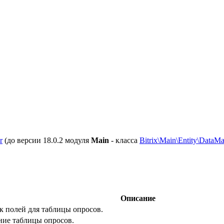
r
(до версии 18.0.2 модуля
Main
- класса
Bitrix\Main\Entity\DataM
Описание
к полей для таблицы опросов.
ние таблицы опросов.