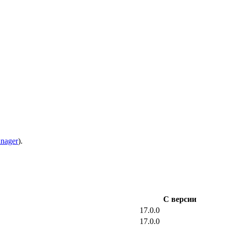
anager
).
С версии
17.0.0
17.0.0