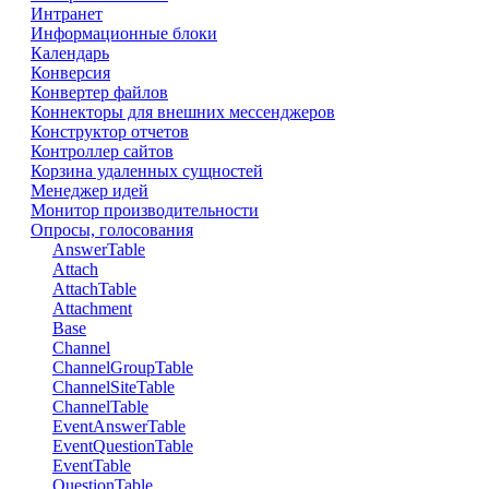
Интранет
Информационные блоки
Календарь
Конверсия
Конвертер файлов
Коннекторы для внешних мессенджеров
Конструктор отчетов
Контроллер сайтов
Корзина удаленных сущностей
Менеджер идей
Монитор производительности
Опросы, голосования
AnswerTable
Attach
AttachTable
Attachment
Base
Channel
ChannelGroupTable
ChannelSiteTable
ChannelTable
EventAnswerTable
EventQuestionTable
EventTable
QuestionTable