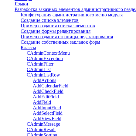
Языки
Разработка заказных элементов административного разде
Конфигурация административного меню модуля
Создание списка элементов
Пример создания списка элементов
Создание формы редактирования
Пример создания страницы редактирования
Создание собственных закладок форм
Классы
CAdminContextMenu
CAdminException
CAdminFilter
CAdminList
CAdminListRow
AddActions
AddCalendarField
AddCheckField
AddEditField
AddField
AddInputField
AddSelectField
AddViewField
CAdminMessage
CAdminResult
CAdminSorting