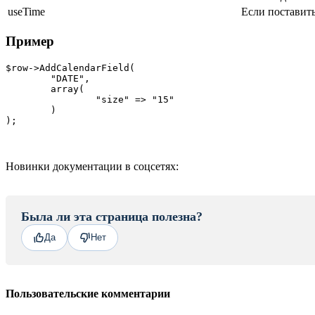
useTime
Если поставить
Пример
$row->AddCalendarField(

	"DATE", 

	array(

		"size" => "15"

	)

Новинки документации в соцсетях:
Была ли эта страница полезна?
Да
Нет
Пользовательские комментарии