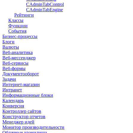
CAdminTabControl
CAdminTabEngine
Рейтинги
Классы
Функции
События
Бизнес-процессы
Блоги
Валюты
Веб-аналитика
Веб-мессенджер
Веб-сервисы
Веб-формы
Документооборот
Задачи
Интернет-магазин
Интранет
Информационные блоки
Календарь
Конверсия
Контроллер сайтов
Конструктор отчетов
Менеджер идей
Монитор производительности
Облачные хранилища