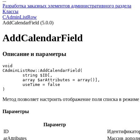
...
Разработка заказных элементов административного раздела
Классы
CAdminListRow
AddCalendarField (5.0.0)
AddCalendarField
Описание и параметры
void

CAdminListRow::AddCalendarField(

	string $ID[, 

	array $arAttributes = array()],

	useTime = false

)
Метод позволяет настроить отображение поля списка в режиме 
Параметры
Параметр
ID
Идентификатор
arAttributes
Массив дополн