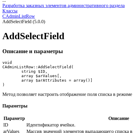
...
Разработка заказных элементов административного раздела
Классы
CAdminListRow
AddSelectField (5.0.0)
AddSelectField
Описание и параметры
void

CAdminListRow::AddSelectField(

	string $ID, 

	array $arValues[, 

	array $arAttributes = array()]

)
Метод позволяет настроить отображение поля списка в режиме
Параметры
Параметр
Описание
ID
Идентификатор ячейки.
arValues
Массив значений элементов выпадающего списка в