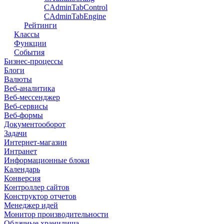
CAdminTabControl
CAdminTabEngine
Рейтинги
Классы
Функции
События
Бизнес-процессы
Блоги
Валюты
Веб-аналитика
Веб-мессенджер
Веб-сервисы
Веб-формы
Документооборот
Задачи
Интернет-магазин
Интранет
Информационные блоки
Календарь
Конверсия
Контроллер сайтов
Конструктор отчетов
Менеджер идей
Монитор производительности
Облачные хранилища