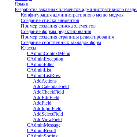
Языки
Разработка заказных элементов административного разде
Конфигурация административного меню модуля
Создание списка элементов
Пример создания списка элементов
Создание формы редактирования
Пример создания страницы редактирования
Создание собственных закладок форм
Классы
CAdminContextMenu
CAdminException
CAdminFilter
CAdminList
CAdminListRow
AddActions
AddCalendarField
AddCheckField
AddEditField
AddField
AddInputField
AddSelectField
AddViewField
CAdminMessage
CAdminResult
CAdminSorting