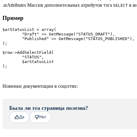
arAttributes
Массив дополнительных атрибутов тэга
в в
SELECT
Пример
$arStatusList = array(

	"Draft" => GetMessage("STATUS_DRAFT"),

	"Published" => GetMessage("STATUS_PUBLISHED"),

);

$row->AddSelectField(

	"STATUS", 

	$arStatusList

);
Новинки документации в соцсетях:
Была ли эта страница полезна?
Да
Нет