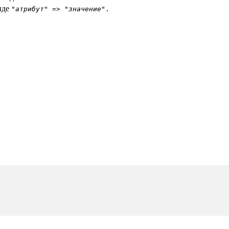
иде
"
атрибут
" => "
значение
".