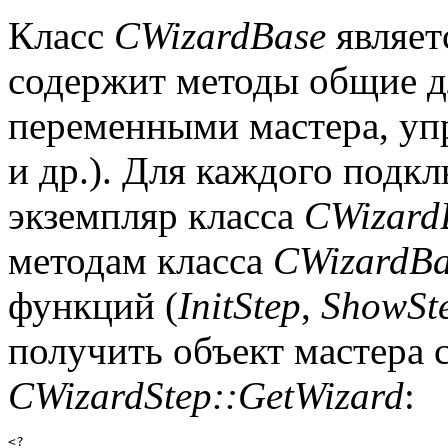
Класс
СWizardBase
являет
содержит методы общие дл
переменными мастера, уп
и др.). Для каждого подк
экземпляр класса
СWizard
методам класса
СWizardBa
функций (
InitStep
,
ShowSt
получить объект мастера
CWizardStep::GetWizard
:
<?
