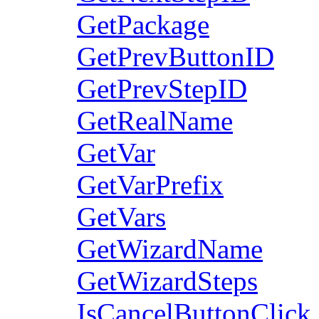
GetPackage
GetPrevButtonID
GetPrevStepID
GetRealName
GetVar
GetVarPrefix
GetVars
GetWizardName
GetWizardSteps
IsCancelButtonClick