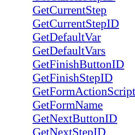
GetCurrentStep
GetCurrentStepID
GetDefaultVar
GetDefaultVars
GetFinishButtonID
GetFinishStepID
GetFormActionScrip
GetFormName
GetNextButtonID
GetNextStepID