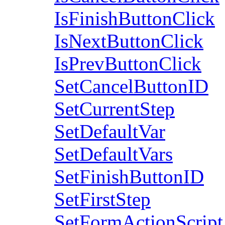
IsFinishButtonClick
IsNextButtonClick
IsPrevButtonClick
SetCancelButtonID
SetCurrentStep
SetDefaultVar
SetDefaultVars
SetFinishButtonID
SetFirstStep
SetFormActionScript