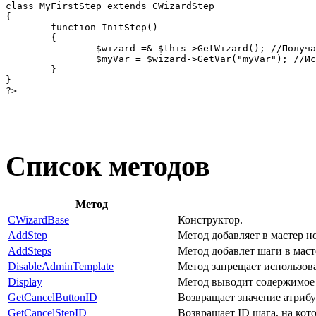
class MyFirstStep extends CWizardStep

{

	function InitStep()

	{

		$wizard =& $this->GetWizard(); //Получаем ссылку на объект мастера

		$myVar = $wizard->GetVar("myVar"); //Используем метод мастера (класс CWizardBase)

	}

}

?>
Список методов
Метод
CWizardBase
Конструктор.
AddStep
Метод добавляет в мастер н
AddSteps
Метод добавлет шаги в маст
DisableAdminTemplate
Метод запрещает использов
Display
Метод выводит содержимое 
GetCancelButtonID
Возвращает значение атриб
GetCancelStepID
Возвращает ID шага, на кот