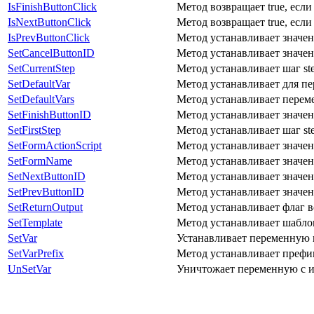
IsFinishButtonClick
Метод возвращает true, если
IsNextButtonClick
Метод возвращает true, если
IsPrevButtonClick
Метод устанавливает значен
SetCancelButtonID
Метод устанавливает значен
SetCurrentStep
Метод устанавливает шаг st
SetDefaultVar
Метод устанавливает для пе
SetDefaultVars
Метод устанавливает перем
SetFinishButtonID
Метод устанавливает значен
SetFirstStep
Метод устанавливает шаг st
SetFormActionScript
Метод устанавливает значен
SetFormName
Метод устанавливает значен
SetNextButtonID
Метод устанавливает значен
SetPrevButtonID
Метод устанавливает значен
SetReturnOutput
Метод устанавливает флаг в
SetTemplate
Метод устанавливает шаблон
SetVar
Устанавливает переменную м
SetVarPrefix
Метод устанавливает префи
UnSetVar
Уничтожает переменную с 