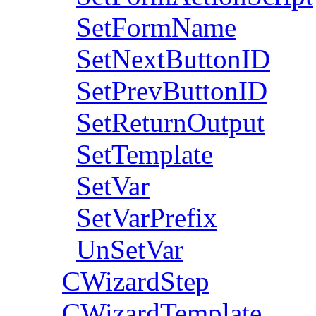
SetFormName
SetNextButtonID
SetPrevButtonID
SetReturnOutput
SetTemplate
SetVar
SetVarPrefix
UnSetVar
CWizardStep
CWizardTemplate