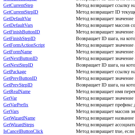
GetCurrentStep
Метод возвращает ссылку на
GetCurrentStepID
Метод возвращает ID текуще
GetDefaultVar
Метод возвращает значение
GetDefaultVars
Метод возвращает массив с
GetFinishButtonID
Метод возвращает значение 
GetFinishStepID
Возвращает ID шага, на кот
GetFormActionScript
Метод возвращает значение 
GetFormName
Метод возвращает значение 
GetNextButtonID
Метод возвращает значение 
GetNextStepID
Возвращает ID шага, на кот
GetPackage
Метод возвращает ссылку на
GetPrevButtonID
Метод возвращает значение 
GetPrevStepID
Возвращает ID шага, на кот
GetRealName
Метод возвращает имя пере
GetVar
Метод возвращает значение
GetVarPrefix
Метод возвращает префикс 
GetVars
Метод возвращает массив зн
GetWizardName
Метод возвращает название 
GetWizardSteps
Метод возвращает ассоциат
IsCancelButtonClick
Метод возвращает true, есл