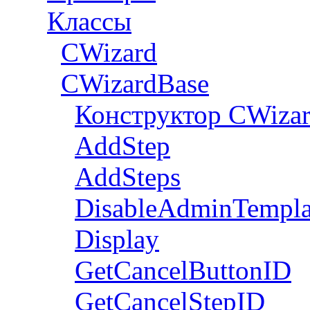
Классы
CWizard
СWizardBase
Конструктор CWiza
AddStep
AddSteps
DisableAdminTempla
Display
GetCancelButtonID
GetCancelStepID