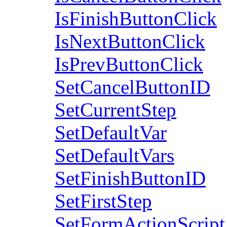
IsFinishButtonClick
IsNextButtonClick
IsPrevButtonClick
SetCancelButtonID
SetCurrentStep
SetDefaultVar
SetDefaultVars
SetFinishButtonID
SetFirstStep
SetFormActionScript