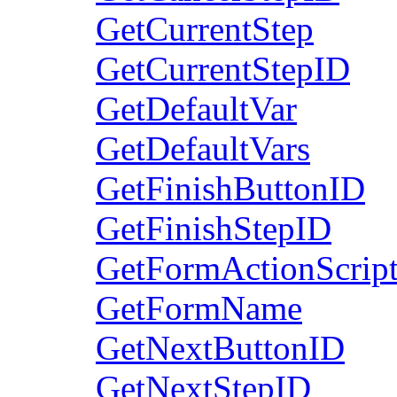
GetCurrentStep
GetCurrentStepID
GetDefaultVar
GetDefaultVars
GetFinishButtonID
GetFinishStepID
GetFormActionScrip
GetFormName
GetNextButtonID
GetNextStepID