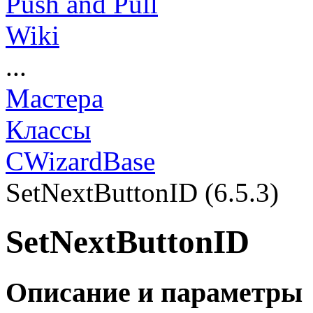
Push and Pull
Wiki
...
Мастера
Классы
СWizardBase
SetNextButtonID (6.5.3)
SetNextButtonID
Описание и параметры