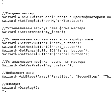
}

//Создаем мастер

$wizard = new CWizardBase("Работа с идентификаторами фо
$wizard->SetTemplate(new MyPinkTemplate);

//Устанавливаем атрибут name форме мастера

$wizard->SetFormName("my_form");

//Устанавливаем кнопкам навигации атрибут name

$wizard->SetPrevButtonID("prev_button");

$wizard->SetNextButtonID("next_button");

$wizard->SetFinishButtonID("finish_button");

$wizard->SetCancelButtonID("cancel_button");

//Устанавливаем префикс переменным мастера

$wizard->SetVarPrefix("my_prefix_");

//Добавляем шаги

$wizard->AddSteps(Array("FirstStep", "SecondStep", "Thi
//Выводим

$wizard->Display();

?>