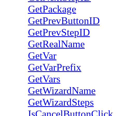
GetPackage
GetPrevButtonID
GetPrevStepID
GetRealName
GetVar
GetVarPrefix
GetVars
GetWizardName
GetWizardSteps
IsCancelButtonClick