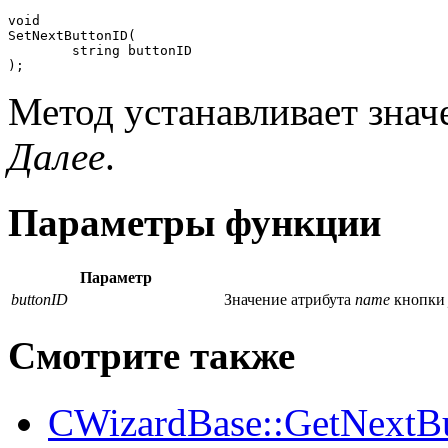
void

SetNextButtonID(

	string buttonID

);
Метод устанавливает знач
Далее
.
Параметры функции
Параметр
buttonID
Значение атрибута
name
кнопк
Смотрите также
CWizardBase::GetNextB