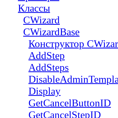
Классы
CWizard
СWizardBase
Конструктор CWiza
AddStep
AddSteps
DisableAdminTempla
Display
GetCancelButtonID
GetCancelStepID