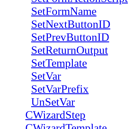
SetFormName
SetNextButtonID
SetPrevButtonID
SetReturnOutput
SetTemplate
SetVar
SetVarPrefix
UnSetVar
CWizardStep
CWizardTemplate