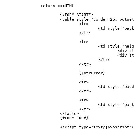
		return <<<HTML

			{#FORM_START#}

			<table style="border:2px outset #D4D0C8; background-color: #FFDEDE;" border="0" cellpadding="0" cellspacing="0" height="370" width="100%">

				<tr>

					<td style="background-color: #142F73" height="1"><span style="color:white; font-weight:bold; text-align:left; padding-left: 2px;">{$wizardName}</span></td>

				</tr>

				<tr>

					<td style="height: 60px; border-bottom:2px groove  #aca899; background-color: #FFC4C4; padding: 8px;" valign="top">

						<div style="padding-top: 5px; padding-left: 20px;"><b>{$stepTitle}</b></div>

						<div style="padding-left: 40px;">{$stepSubTitle}</div>

					</td>

				</tr>

				{$strError}

				<tr>

					<td style="padding: 20px; padding-left: 28px;padding-right: 28px;" valign="top" id="wizard-content-area">{#CONTENT#}</td>

				</tr>

				<tr>

					<td style="background-color: #FFC4C4; height: 40px; border-top:2px groove #ffffff; padding-right: 15px;" align="right">{#BUTTONS#}</td>

				</tr>

			</table>

			{#FORM_END#}

			<script type="text/javascript">
