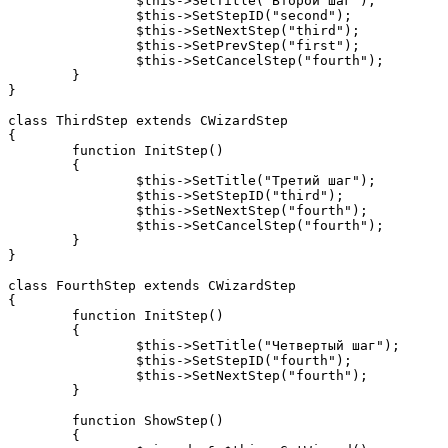
		$this->SetTitle("Второй шаг");

		$this->SetStepID("second");

		$this->SetNextStep("third");

		$this->SetPrevStep("first");

		$this->SetCancelStep("fourth");

	}

}

class ThirdStep extends CWizardStep

{

	function InitStep()

	{

		$this->SetTitle("Третий шаг");

		$this->SetStepID("third");

		$this->SetNextStep("fourth");

		$this->SetCancelStep("fourth");

	}

}

class FourthStep extends CWizardStep

{

	function InitStep()

	{

		$this->SetTitle("Четвертый шаг");

		$this->SetStepID("fourth");

		$this->SetNextStep("fourth");

	}

	function ShowStep()

	{
