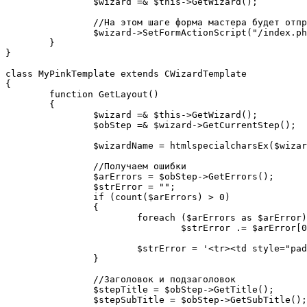
		$wizard =& $this->GetWizard();

		//На этом шаге форма мастера будет отправлена по адресу /index.php

		$wizard->SetFormActionScript("/index.php");

	}

}

class MyPinkTemplate extends CWizardTemplate

{

	function GetLayout()

	{

		$wizard =& $this->GetWizard();

		$obStep =& $wizard->GetCurrentStep();

		$wizardName = htmlspecialcharsEx($wizard->GetWizardName());

		//Получаем ошибки

		$arErrors = $obStep->GetErrors();

		$strError = "";

		if (count($arErrors) > 0)

		{

			foreach ($arErrors as $arError)

				$strError .= $arError[0]."<br />";

			$strError = '<tr><td style="padding-top: 10px; padding-left: 20px; color:red;">'.$strError.'</td></tr>';

		}

		//Заголовок и подзаголовок

		$stepTitle = $obStep->GetTitle();

		$stepSubTitle = $obStep->GetSubTitle();
