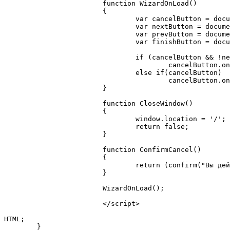
			function WizardOnLoad()

			{

				var cancelButton = document.forms["my_form"].elements["cancel_button"];

				var nextButton = document.forms["my_form"].elements["next_button"];

				var prevButton = document.forms["my_form"].elements["prev_button"];

				var finishButton = document.forms["my_form"].elements["finish_button"];

				if (cancelButton && !nextButton && !prevButton && !finishButton)

					cancelButton.onclick = CloseWindow;

				else if(cancelButton)

					cancelButton.onclick = ConfirmCancel;

			}

			function CloseWindow()

			{

				window.location = '/';

				return false;

			}

			function ConfirmCancel()

			{

				return (confirm("Вы действительно хотите прервать мастер?"));

			}

			WizardOnLoad();

			</script>

HTML;

	}
