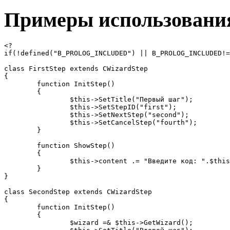
Примеры использовани
<?

if(!defined("B_PROLOG_INCLUDED") || B_PROLOG_INCLUDED!=
class FirstStep extends CWizardStep

{

	function InitStep()

	{

		$this->SetTitle("Первый шаг");

		$this->SetStepID("first");

		$this->SetNextStep("second");

		$this->SetCancelStep("fourth");

	}

	function ShowStep()

	{

		$this->content .= "Введите код: ".$this->ShowInputField("text", "code", Array("size" => "15"));

	}

}

class SecondStep extends CWizardStep

{

	function InitStep()

	{

		$wizard =& $this->GetWizard();
