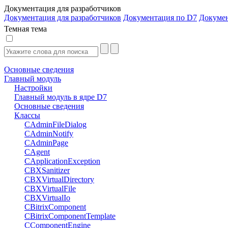
Документация для разработчиков
Документация для разработчиков
Документация по D7
Докуме
Темная тема
Основные сведения
Главный модуль
Настройки
Главный модуль в ядре D7
Основные сведения
Классы
CAdminFileDialog
CAdminNotify
CAdminPage
CAgent
CApplicationException
CBXSanitizer
CBXVirtualDirectory
CBXVirtualFile
CBXVirtualIo
CBitrixComponent
CBitrixComponentTemplate
CComponentEngine