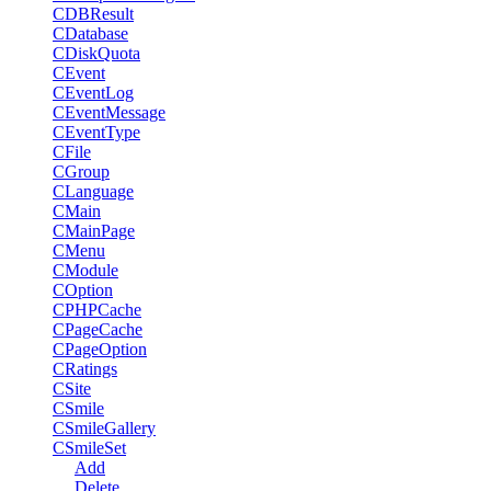
CDBResult
CDatabase
CDiskQuota
CEvent
CEventLog
CEventMessage
CEventType
CFile
CGroup
CLanguage
CMain
CMainPage
CMenu
CModule
COption
CPHPCache
CPageCache
CPageOption
CRatings
CSite
CSmile
CSmileGallery
CSmileSet
Add
Delete