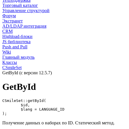
Техподдержка
Торговый каталог
Управление структурой
Форум
Экстранет
AD/LDAP интеграция
CRM
Highload-блоки
JS библиотека
Push and Pull
Wiki
Главный модуль
Классы
CSmileSet
GetById (с версии 12.5.7)
GetById
CSmileSet::getById(

	$id,

	$lang = LANGUAGE_ID

);
Получение данных о наборах по ID. Cтатический метод.