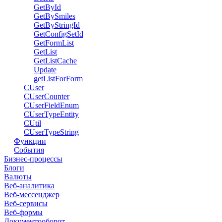
GetById
GetBySmiles
GetByStringId
GetConfigSetId
GetFormList
GetList
GetListCache
Update
getListForForm
CUser
CUserCounter
CUserFieldEnum
CUserTypeEntity
CUtil
CUserTypeString
Функции
События
Бизнес-процессы
Блоги
Валюты
Веб-аналитика
Веб-мессенджер
Веб-сервисы
Веб-формы
Документооборот