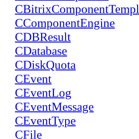
CBitrixComponentTempl
CComponentEngine
CDBResult
CDatabase
CDiskQuota
CEvent
CEventLog
CEventMessage
CEventType
CFile