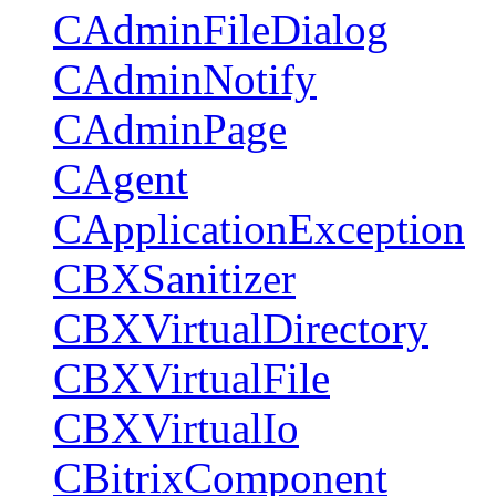
CAdminFileDialog
CAdminNotify
CAdminPage
CAgent
CApplicationException
CBXSanitizer
CBXVirtualDirectory
CBXVirtualFile
CBXVirtualIo
CBitrixComponent