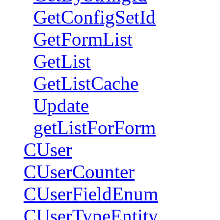
GetConfigSetId
GetFormList
GetList
GetListCache
Update
getListForForm
CUser
CUserCounter
CUserFieldEnum
CUserTypeEntity