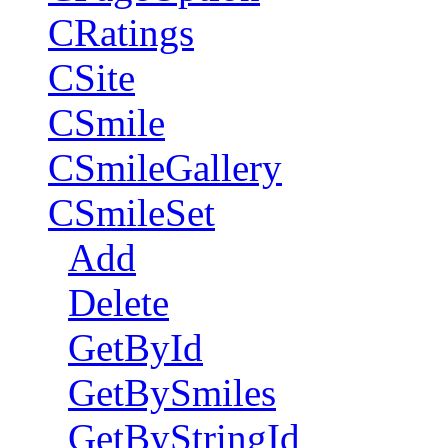
CRatings
CSite
CSmile
CSmileGallery
CSmileSet
Add
Delete
GetById
GetBySmiles
GetByStringId