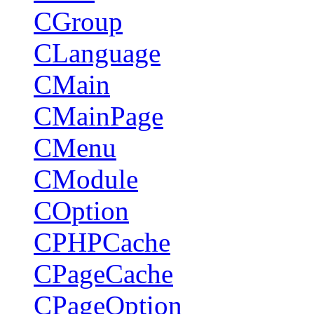
CGroup
CLanguage
CMain
CMainPage
CMenu
CModule
COption
CPHPCache
CPageCache
CPageOption