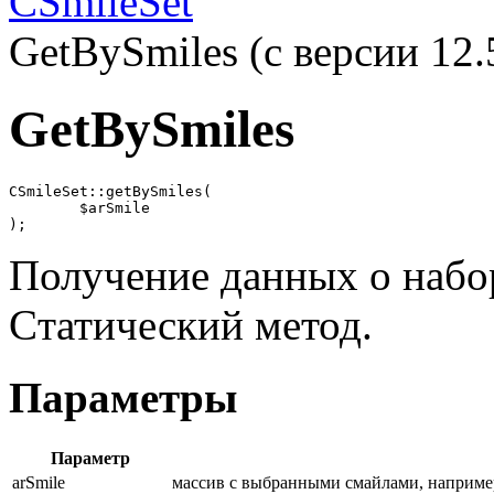
CSmileSet
GetBySmiles (с версии 12.
GetBySmiles
CSmileSet::getBySmiles(

	$arSmile

);
Получение данных о набо
Cтатический метод.
Параметры
Параметр
arSmile
массив с выбранными смайлами, наприме