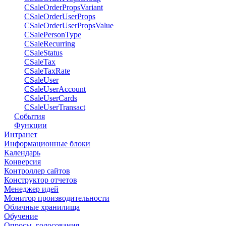
CSaleOrderPropsVariant
CSaleOrderUserProps
CSaleOrderUserPropsValue
CSalePersonType
CSaleRecurring
CSaleStatus
CSaleTax
CSaleTaxRate
CSaleUser
CSaleUserAccount
CSaleUserCards
CSaleUserTransact
События
Функции
Интранет
Информационные блоки
Календарь
Конверсия
Контроллер сайтов
Конструктор отчетов
Менеджер идей
Монитор производительности
Облачные хранилища
Обучение
Опросы, голосования