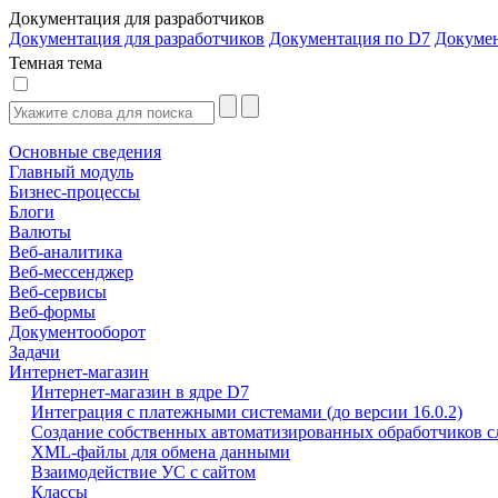
Документация для разработчиков
Документация для разработчиков
Документация по D7
Докуме
Темная тема
Основные сведения
Главный модуль
Бизнес-процессы
Блоги
Валюты
Веб-аналитика
Веб-мессенджер
Веб-сервисы
Веб-формы
Документооборот
Задачи
Интернет-магазин
Интернет-магазин в ядре D7
Интеграция с платежными системами (до версии 16.0.2)
Создание собственных автоматизированных обработчиков с
XML-файлы для обмена данными
Взаимодействие УС с сайтом
Классы