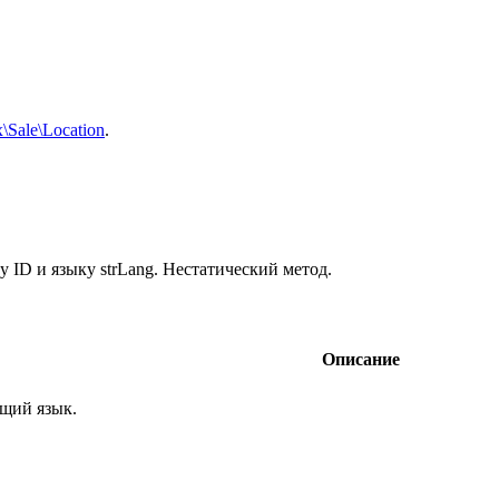
x\Sale\Location
.
 ID и языку strLang. Нестатический метод.
Описание
ущий язык.