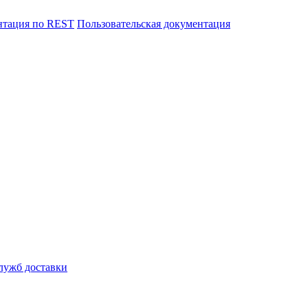
нтация по REST
Пользовательская документация
лужб доставки