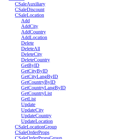
CSaleAuxiliary
CSaleDiscount
CSaleLocation
Add
AddCity
AddCountry
AddLocation
Delete
DeleteAll
DeleteCity
DeleteCountry
GetByID
GetCityByID
GetCityLangByID
GetCountryByID
GetCountryLangByID
GetCountryList
GetList
Update
UpdateCity
UpdateCountry
UpdateLocation
CSaleLocationGroup
CSaleOrderProps
CSaleOrderPropsGroup