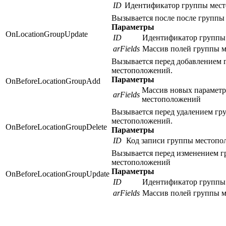
ID
Идентификатор группы мес
Вызывается после после групп
Параметры
OnLocationGroupUpdate
ID
Идентификатор группы
arFields
Массив полей группы 
Вызывается перед добавлением
местоположений.
Параметры
OnBeforeLocationGroupAdd
Массив новых парамет
arFields
местоположений
Вызывается перед удалением гр
местоположений.
OnBeforeLocationGroupDelete
Параметры
ID
Код записи группы местоп
Вызывается перед изменением 
местоположений
Параметры
OnBeforeLocationGroupUpdate
ID
Идентификатор группы
arFields
Массив полей группы 