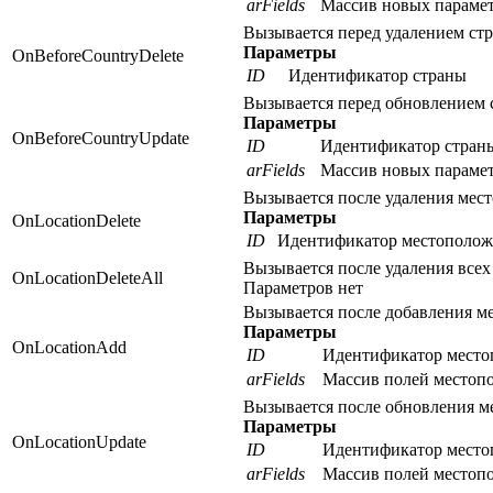
arFields
Массив новых параме
Вызывается перед удалением ст
Параметры
OnBeforeCountryDelete
ID
Идентификатор страны
Вызывается перед обновлением 
Параметры
OnBeforeCountryUpdate
ID
Идентификатор стран
arFields
Массив новых параме
Вызывается после удаления мес
Параметры
OnLocationDelete
ID
Идентификатор местополож
Вызывается после удаления все
OnLocationDeleteAll
Параметров нет
Вызывается после добавления м
Параметры
OnLocationAdd
ID
Идентификатор место
arFields
Массив полей местоп
Вызывается после обновления м
Параметры
OnLocationUpdate
ID
Идентификатор место
arFields
Массив полей местоп