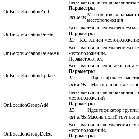
Вызывается перед добавлением
Параметры
OnBeforeLocationAdd
Массив новых парамет
arFields
местоположения
Вызывается перед удалением ме
Параметры
OnBeforeLocationDelete
ID
Код записи местоположени
Вызывается перед удалением вс
OnBeforeLocationDeleteAll
местоположений.
Параметров нет.
Вызывается перед изменением м
Параметры
OnBeforeLocationUpdate
ID
Идентификатор место
arFields
Массив полей местоп
Вызывается после добавления г
местоположений
Параметры
OnLocationGroupAdd
ID
Идентификатор группы
arFields
Массив полей группы 
Вызывается после удаления гру
местоположений.
OnLocationGroupDelete
Параметры