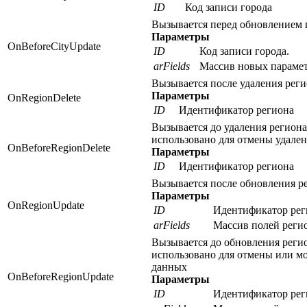
ID
Код записи города
Вызывается перед обновлением 
Параметры
OnBeforeCityUpdate
ID
Код записи города.
arFields
Массив новых парамет
Вызывается после удаления реги
Параметры
OnRegionDelete
ID
Идентификатор региона
Вызывается до удаления региона
использовано для отмены удален
OnBeforeRegionDelete
Параметры
ID
Идентификатор региона
Вызывается после обновления р
Параметры
OnRegionUpdate
ID
Идентификатор рег
arFields
Массив полей реги
Вызывается до обновления реги
использовано для отмены или 
данных
OnBeforeRegionUpdate
Параметры
ID
Идентификатор рег