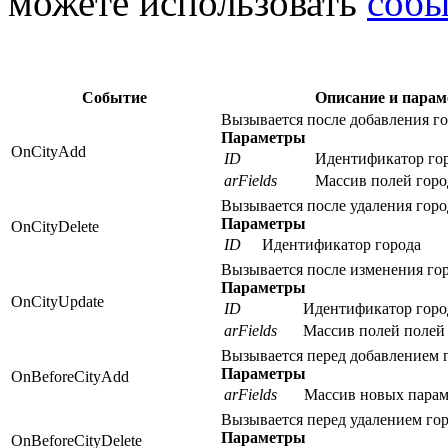
можете использовать
собы
Событие
Описание и пара
Вызывается после добавления го
Параметры
OnCityAdd
ID
Идентификатор го
arFields
Массив полей горо
Вызывается после удаления горо
Параметры
OnCityDelete
ID
Идентификатор города
Вызывается после изменения гор
Параметры
OnCityUpdate
ID
Идентификатор горо
arFields
Массив полей полей
Вызывается перед добавлением 
Параметры
OnBeforeCityAdd
arFields
Массив новых парам
Вызывается перед удалением гор
Параметры
OnBeforeCityDelete