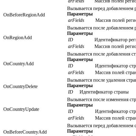
arFields
Массив полей реги
Вызывается перед добавлением 
Параметры
OnBeforeRegionAdd
arFields
Массив полей реги
Вызывается после добавлением 
Параметры
OnRegionAdd
ID
Идентификатор рег
arFields
Массив полей реги
Вызывается после добавления с
Параметры
OnCountryAdd
ID
Идентификатор ст
arFields
Массив полей стра
Вызывается после удаления стра
Параметры
OnCountryDelete
ID
Идентификатор страны
Вызывается после изменения ст
Параметры
OnCountryUpdate
ID
Идентификатор ст
arFields
Массив полей стра
Вызывается перед добавлением 
Параметры
OnBeforeCountryAdd