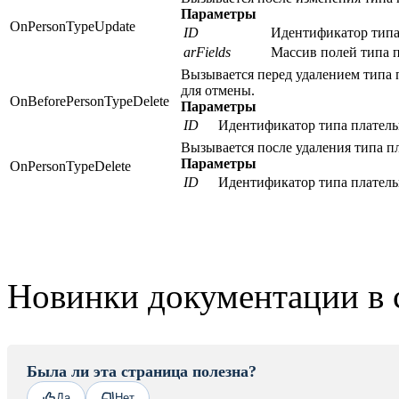
Параметры
OnPersonTypeUpdate
ID
Идентификатор типа
arFields
Массив полей типа 
Вызывается перед удалением типа 
для отмены.
OnBeforePersonTypeDelete
Параметры
ID
Идентификатор типа плател
Вызывается после удаления типа п
Параметры
OnPersonTypeDelete
ID
Идентификатор типа плател
Новинки документации в 
Была ли эта страница полезна?
Да
Нет