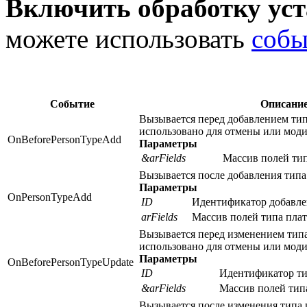
Включить обработку ус
можете использовать
собы
Событие
Описание
Вызывается перед добавлением тип
использовано для отмены или мод
OnBeforePersonTypeAdd
Параметры
&arFields
Массив полей ти
Вызывается после добавления типа
Параметры
OnPersonTypeAdd
ID
Идентификатор добавле
arFields
Массив полей типа пла
Вызывается перед изменением тип
использовано для отмены или мод
Параметры
OnBeforePersonTypeUpdate
ID
Идентификатор ти
&arFields
Массив полей тип
Вызывается после изменения типа 