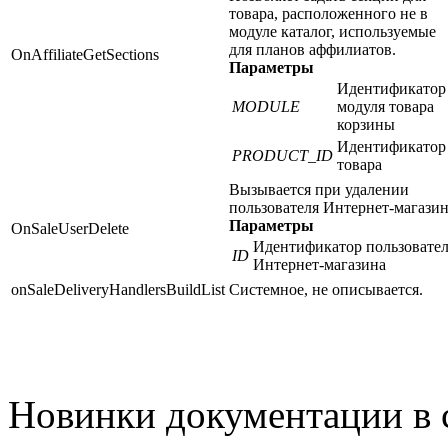
товара, расположенного не в
модуле каталог, используемые
для планов аффилиатов.
OnAffiliateGetSections
Параметры
Идентификатор
MODULE
модуля товара
корзины
Идентификатор
PRODUCT_ID
товара
Вызывается при удалении
пользователя Интернет-магазин
Параметры
OnSaleUserDelete
Идентификатор пользовате
ID
Интернет-магазина
onSaleDeliveryHandlersBuildList
Системное, не описывается.
Новинки документации в 