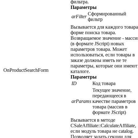
фильтра.
Параметры
Сформированный
arFilter
фильтр
Вызывается для каждого товара
форме поиска товара.
Возвращаемое значение - масси
(в формате JScript) новых
параметров товара. Может
использоваться, если товары в
заказе должны иметь не те
параметры, которые они имеют
OnProductSearchForm
каталоге.
Параметры
ID
Код товара
Текущее значение,
передающееся в
arParams
качестве параметров
товара (массив в
формате JScript)
Вызывается в методе
CSaleAffiliate::CalculateAffiliate,
если модуль товара не catalog.
Позволяет задать секции для