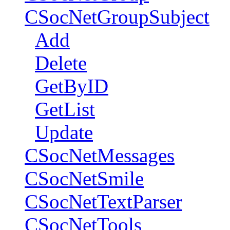
CSocNetGroupSubject
Add
Delete
GetByID
GetList
Update
CSocNetMessages
CSocNetSmile
CSocNetTextParser
CSocNetTools