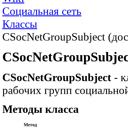
Социальная сеть
Классы
CSocNetGroupSubject (дост
CSocNetGroupSubjec
CSocNetGroupSubject
- к
рабочих групп социальной
Методы класса
Метод