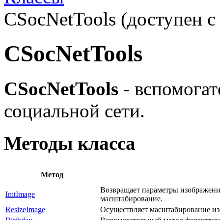
CSocNetTools (доступен с 
CSocNetTools
CSocNetTools
- вспомогат
социальной сети.
Методы класса
Метод
Возвращает параметры изображения
InitImage
масштабирование.
ResizeImage
Осуществляет масштабирование из