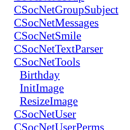
CSocNetGroupSubject
CSocNetMessages
CSocNetSmile
CSocNetTextParser
CSocNetTools
Birthday
InitImage
ResizeImage
CSocNetUser
CSocNetUserPerms